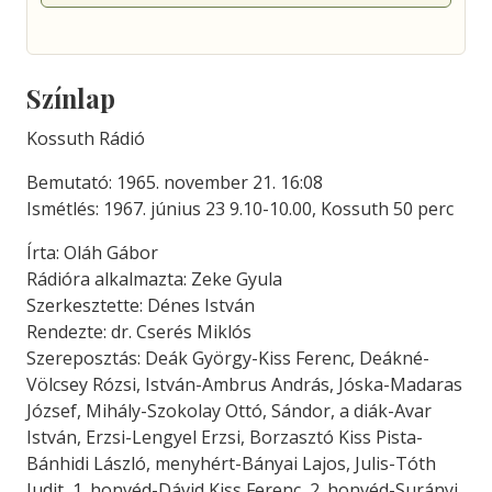
Színlap
Kossuth Rádió
Bemutató: 1965. november 21. 16:08
Ismétlés: 1967. június 23 9.10-10.00, Kossuth 50 perc
Írta: Oláh Gábor
Rádióra alkalmazta: Zeke Gyula
Szerkesztette: Dénes István
Rendezte: dr. Cserés Miklós
Szereposztás: Deák György-Kiss Ferenc, Deákné-
Völcsey Rózsi, István-Ambrus András, Jóska-Madaras
József, Mihály-Szokolay Ottó, Sándor, a diák-Avar
István, Erzsi-Lengyel Erzsi, Borzasztó Kiss Pista-
Bánhidi László, menyhért-Bányai Lajos, Julis-Tóth
Judit, 1. honvéd-Dávid Kiss Ferenc, 2. honvéd-Surányi