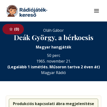
Tovább a navigációhoz
Tovább a tartalomhoz
Menü
0
Oláh Gábor
Deák György, a bérkocsis
Magyar hangjáték
50 perc
1965. november 21.
(Legalább 1 ismétlés. Műsoron tartva 2 éven át)
Magyar Rádió
Produkciós kapcsolati ábra megjelenítése