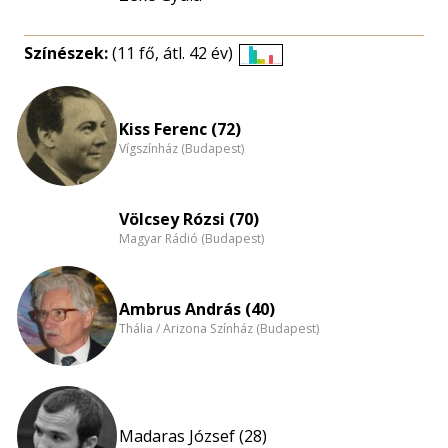
Színészek:
(11 fő, átl. 42 év)
Életkori
eloszlás
nagyítása
Kiss Ferenc (72)
Vígszínház (Budapest)
Völcsey Rózsi (70)
Magyar Rádió (Budapest)
Ambrus András (40)
Thália / Arizona Színház (Budapest)
Madaras József (28)