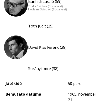
Bánhidi László (59)
Thália Színház (Budapest)
Irodalmi Színpad (Budapest)
Tóth Judit (25)
Dávid Kiss Ferenc (28)
Surányi Imre (38)
Játékidő
50 perc
Bemutató dátuma
1965. november
21.