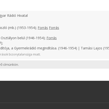
yar Rádió Hivatal
ászló (mb.) (1953-1954);
Forrás
Forrás
 Osztályon belül (1946-1954);
Forrás
);
ndítója, a Gyermekrádió megindítása. (1946-1954) | Tamási Lajos (19
rások bizonytalansága miatt.
evő címünkön.