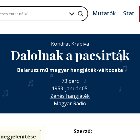
Mutatók
Stat
Kondrat Krapiva
Dalolnak a pacsirták
♪
Belarusz mű magyar hangjáték-változata
♬
♬
73 perc
♪
♩
1953. január 05.
♫
Zenés hangjáték
Magyar Rádió
Szerző:
 megjelenítése