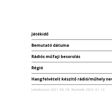
Játékidő
Bemutató dátuma
Rádiós műfaji besorolás
Régió
Hangfelvételt készítő rádió/műhely ne
Létrehozva: 2021. 09. 28.; Revíziók: 2023. 01. 12.