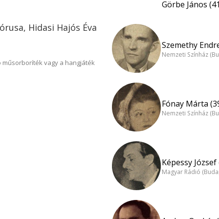
Görbe János (4
rusa, Hidasi Hajós Éva
Szemethy Endre
Nemzeti Színház (B
 műsorboríték vagy a hangjáték
Fónay Márta (3
Nemzeti Színház (B
Képessy József 
Magyar Rádió (Buda