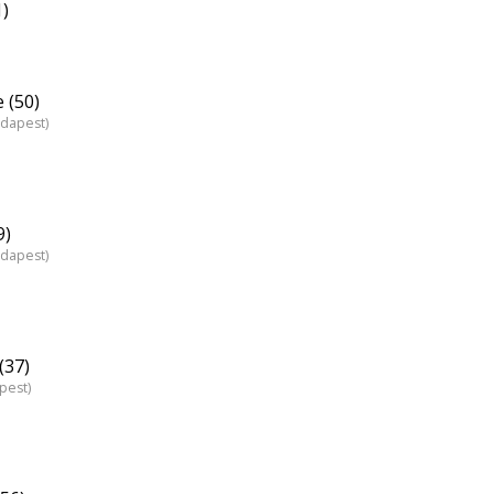
1)
 (50)
udapest)
9)
udapest)
(37)
pest)