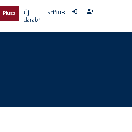
|
Új
ScifiDB
Plusz
darab?
♫