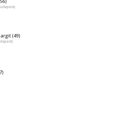
56)
Budapest)
rgit (49)
udapest)
7)