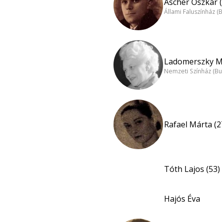
Ascher Oszkár (
Állami Faluszínház (
Ladomerszky Ma
Nemzeti Színház (B
Rafael Márta (2
Tóth Lajos (53)
Hajós Éva