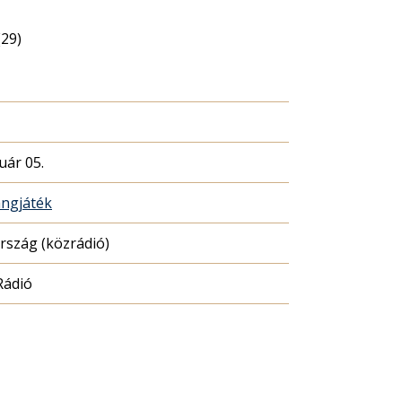
(29)
uár 05.
ngjáték
szág (közrádió)
Rádió