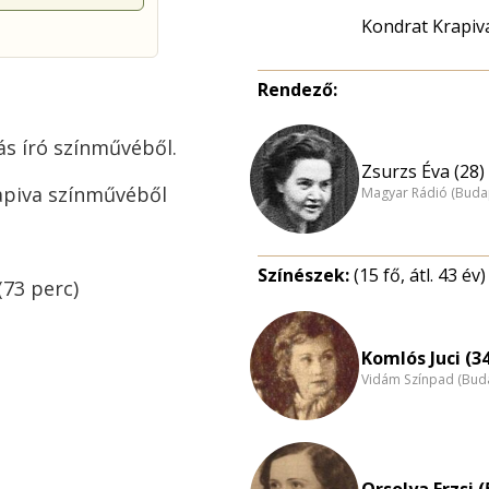
Kondrat Krapiv
Rendező:
ás író színművéből.
Zsurzs Éva (28)
apiva színművéből
Magyar Rádió (Buda
Színészek:
(15 fő, átl. 43 év)
(73 perc)
Komlós Juci (3
Vidám Színpad (Bud
Orsolya Erzsi (