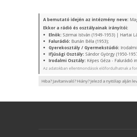
A bemutató idején az intézmény neve:
Mag
Ekkor a rádió és osztályainak irányítói:
Elnök:
Szirmai István (1949-1953) | Hartai L
Falurádió:
Burián Béla (1953);
Gyerekosztály / Gyermekstúdió:
Irodalmi
Ifjúsági Osztály:
Sándor György (1950-1957
Irodalmi Osztály:
Képes Géza - Falurádió i
Az adatokban ellentmondások előfordulhatnak a for
Hiba? Javítanivaló? Hiány? Jelezd a nyitólap alján l