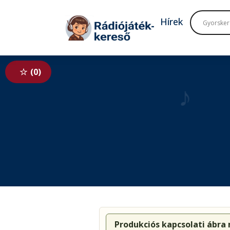
Tovább a navigációhoz
Tovább a tartalomhoz
Hírek
0
♪
Produkciós kapcsolati ábra