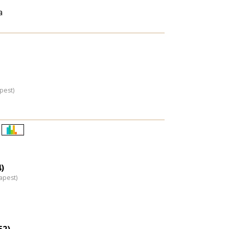
a
pest)
Életkori
eloszlás
nagyítása
4)
apest)
52)