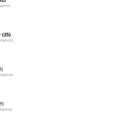
dapest)
 (25)
udapest)
8)
udapest)
9)
dapest)