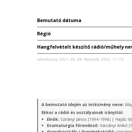
Bemutató dátuma
Régió
Hangfelvételt készítő rádió/műhely ne
Létrehozva: 2021. 09. 28.; Revíziók: 2022. 11. 15.
A bemutató idején az intézmény neve:
Mag
Ekkor a rádió és osztályainak irányítói:
Elnök:
Szirányi János (1994-1996) | Hajdú Is
Dramaturgia főrendező:
Varsányi Anikó (
Gyerekosztály / Gyermekstúdió:
Varsányi