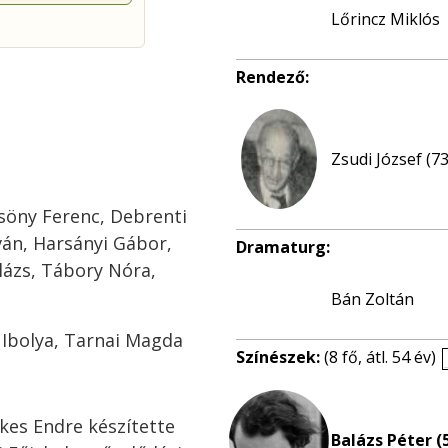
Lőrincz Miklós
Rendező:
Zsudi József (73
söny Ferenc, Debrenti
ván, Harsányi Gábor,
Dramaturg:
lázs, Tábory Nóra,
Bán Zoltán
 Ibolya, Tarnai Magda
Színészek:
(8 fő, átl. 54 év)
kes Endre készítette
Balázs Péter (