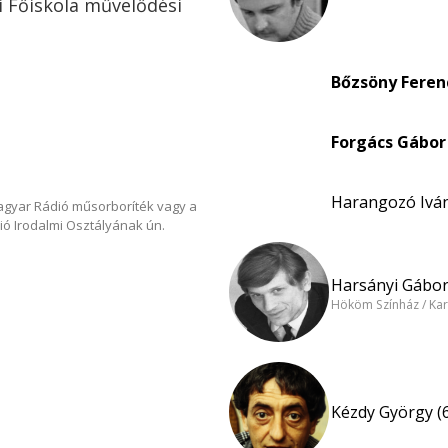
i Főiskola művelődési
Bőzsöny Feren
Forgács Gábor 
Harangozó Iván
Magyar Rádió műsorboríték vagy a
ió Irodalmi Osztályának ún.
Harsányi Gábor
Hököm Színház / Kar
Kézdy György (