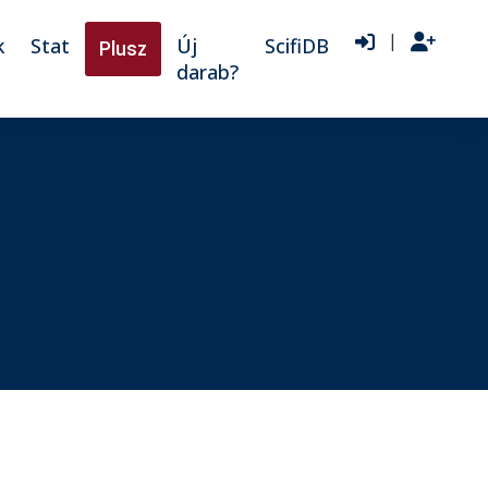
|
k
Stat
Új
ScifiDB
Plusz
darab?