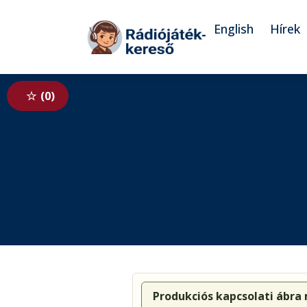
Tovább a navigációhoz
Tovább a tartalomhoz
English
Hírek
0
Produkciós kapcsolati ábra