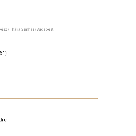
)
ész / Thália Színház (Budapest)
61)
dre