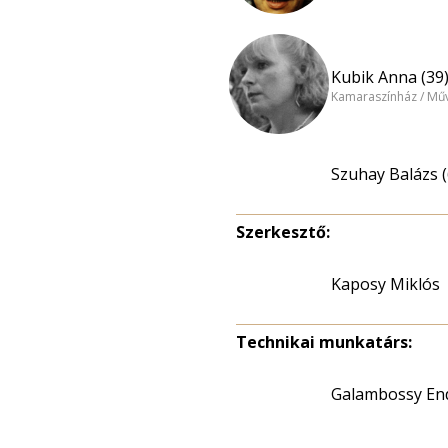
Kubik Anna (39
Kamaraszínház / Műv
Szuhay Balázs (
Szerkesztő:
Kaposy Miklós
Technikai munkatárs:
Galambossy En