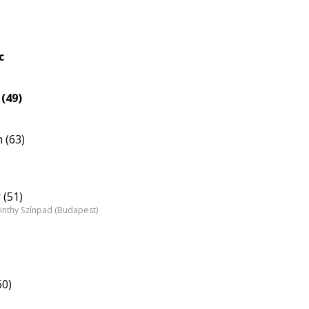
c
(49)
 (63)
 (51)
inthy Színpad (Budapest)
60)