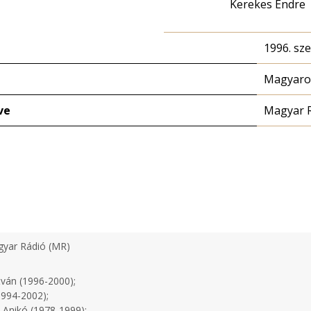
Kerekes Endre
1996. sz
Magyaror
ve
Magyar 
yar Rádió (MR)
tván (1996-2000);
1994-2002);
 Anikó (1978-1999);