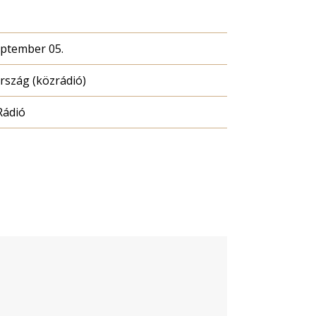
eptember 05.
szág (közrádió)
Rádió