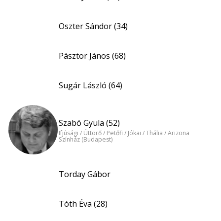
Oszter Sándor (34)
Pásztor János (68)
Sugár László (64)
Szabó Gyula (52)
Ifjúsági / Úttörő / Petőfi / Jókai / Thália / Arizona
Színház (Budapest)
Torday Gábor
Tóth Éva (28)