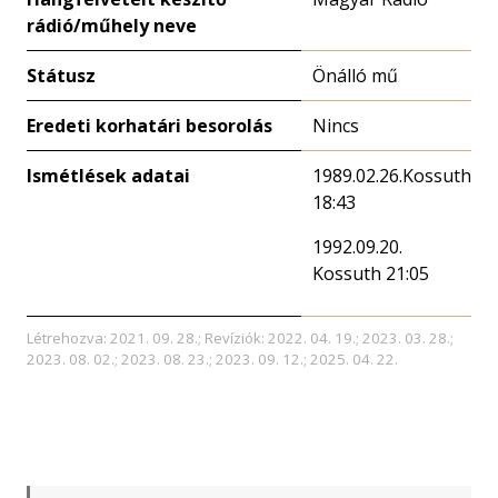
rádió/műhely neve
Státusz
Önálló mű
Eredeti korhatári besorolás
Nincs
Ismétlések adatai
1989.02.26.Kossuth
18:43
1992.09.20.
Kossuth 21:05
Létrehozva: 2021. 09. 28.; Revíziók: 2022. 04. 19.; 2023. 03. 28.;
2023. 08. 02.; 2023. 08. 23.; 2023. 09. 12.; 2025. 04. 22.