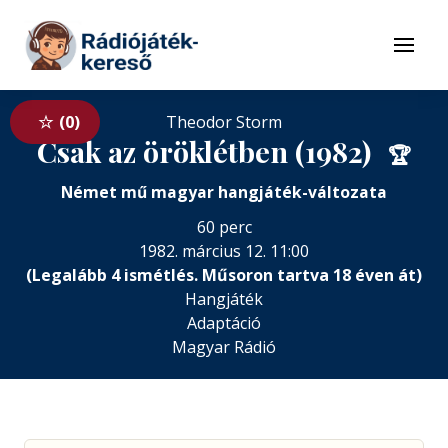
Tovább a navigációhoz
Tovább a tartalomhoz
Menü
0
Theodor Storm
Csak az öröklétben (1982)
🏆
Német mű magyar hangjáték-változata
60 perc
1982. március 12. 11:00
(Legalább 4 ismétlés. Műsoron tartva 18 éven át)
Hangjáték
Adaptáció
Magyar Rádió