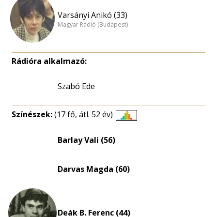
Varsányi Anikó (33)
Magyar Rádió (Budapest)
Rádióra alkalmazó:
Szabó Ede
Színészek:
(17 fő, átl. 52 év)
Életkori
eloszlás
Barlay Vali (56)
nagyítása
Darvas Magda (60)
Deák B. Ferenc (44)