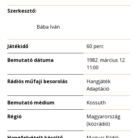
Szerkesztő:
Bába Iván
Játékidő
60 perc
Bemutató dátuma
1982. március 12.
11:00
Rádiós műfaji besorolás
Hangjáték
Adaptáció
Bemutató médium
Kossuth
Régió
Magyarország
(közrádió)
Hangfelvételt készítő
Magyar Rádió