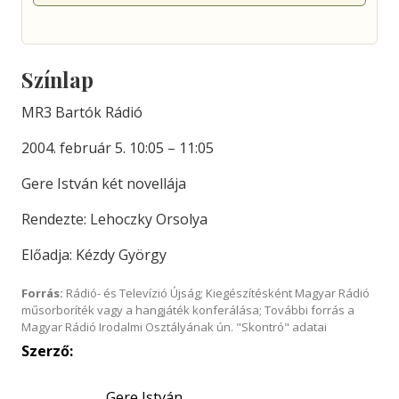
Színlap
MR3 Bartók Rádió
2004. február 5. 10:05 – 11:05
Gere István két novellája
Rendezte: Lehoczky Orsolya
Előadja: Kézdy György
Forrás:
Rádió- és Televízió Újság; Kiegészítésként Magyar Rádió
műsorboríték vagy a hangjáték konferálása; További forrás a
Magyar Rádió Irodalmi Osztályának ún. "Skontró" adatai
Szerző:
Gere István