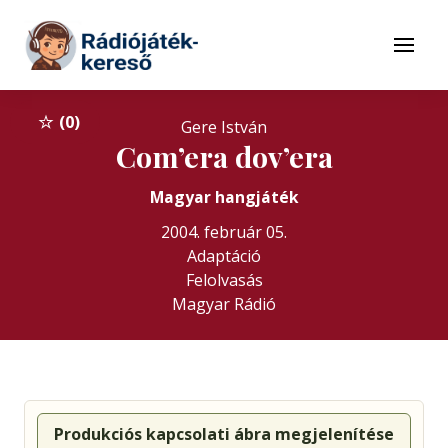
Tovább a navigációhoz
Tovább a tartalomhoz
Menü
0
Gere István
Com’era dov’era
Magyar hangjáték
2004. február 05.
Adaptáció
Felolvasás
Magyar Rádió
Produkciós kapcsolati ábra megjelenítése