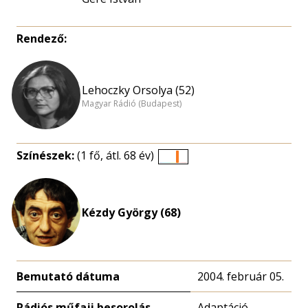
Rendező:
Lehoczky Orsolya (52)
Magyar Rádió (Budapest)
Színészek:
(1 fő, átl. 68 év)
Életkori
eloszlás
nagyítása
Kézdy György (68)
Bemutató dátuma
2004. február 05.
Rádiós műfaji besorolás
Adaptáció