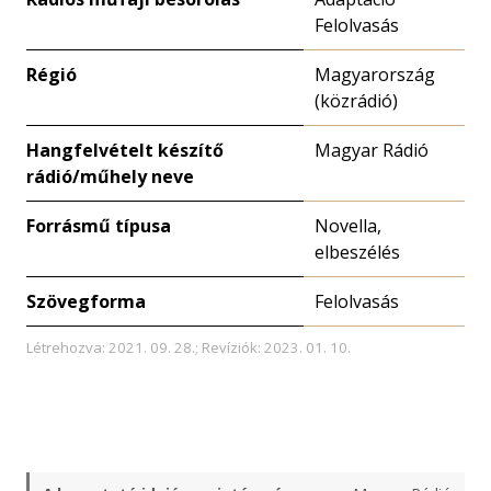
Felolvasás
Régió
Magyarország
(közrádió)
Hangfelvételt készítő
Magyar Rádió
rádió/műhely neve
Forrásmű típusa
Novella,
elbeszélés
Szövegforma
Felolvasás
Létrehozva: 2021. 09. 28.; Revíziók: 2023. 01. 10.