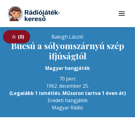
Tovább a navigációhoz
Tovább a tartalomhoz
Menü
0
Balogh László
Búcsú a sólyomszárnyú szép
ifjúságtól
Magyar hangjáték
70 perc
1962. december 25.
(Legalább 1 ismétlés. Műsoron tartva 1 éven át)
Eredeti hangjáték
Magyar Rádió