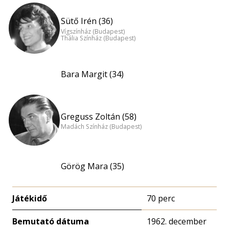
Sütő Irén (36)
Vígszínház (Budapest)
Thália Színház (Budapest)
Bara Margit (34)
Greguss Zoltán (58)
Madách Színház (Budapest)
Görög Mara (35)
Játékidő
70 perc
Bemutató dátuma
1962. december