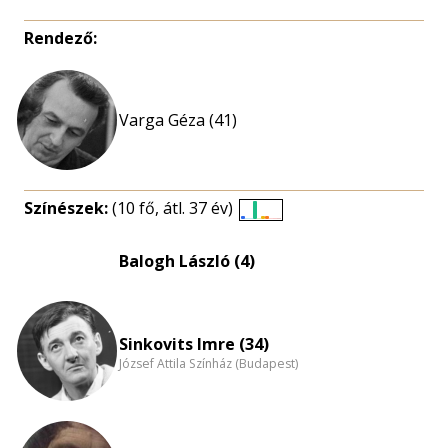
Rendező:
Varga Géza (41)
Színészek:
(10 fő, átl. 37 év)
Életkori
eloszlás
Balogh László (4)
nagyítása
Sinkovits Imre (34)
József Attila Színház (Budapest)