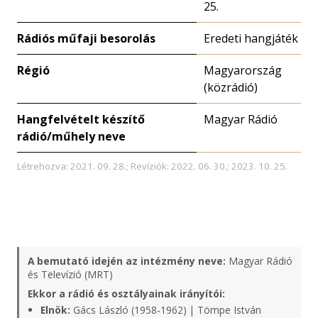
25.
Rádiós műfaji besorolás
Eredeti hangjáték
Régió
Magyarország
(közrádió)
Hangfelvételt készítő
Magyar Rádió
rádió/műhely neve
Létrehozva: 2021. 09. 28.; Revíziók: 2022. 06. 30.; 2023. 10. 25.
A bemutató idején az intézmény neve:
Magyar Rádió
és Televízió (MRT)
Ekkor a rádió és osztályainak irányítói:
Elnök:
Gács László (1958-1962) | Tömpe István