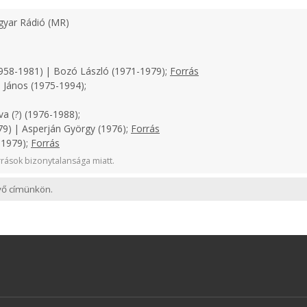
yar Rádió (MR)
958-1981) | Bozó László (1971-1979);
Forrás
 János (1975-1994);
a (?) (1976-1988);
9) | Asperján György (1976);
Forrás
-1979);
Forrás
rások bizonytalansága miatt.
evő címünkön.