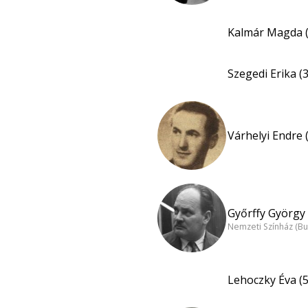
Kalmár Magda (
Szegedi Erika (
Várhelyi Endre 
Győrffy György 
Nemzeti Színház (B
Lehoczky Éva (5