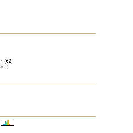
. (62)
pest)
Életkori