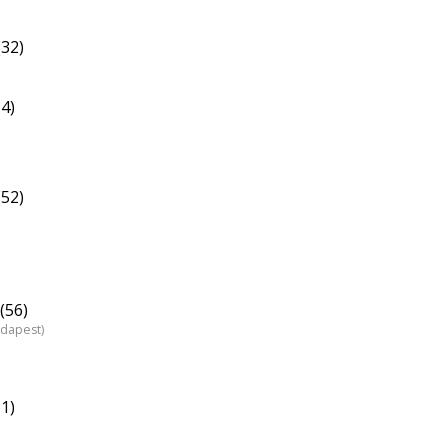
32)
34)
(52)
(56)
udapest)
1)