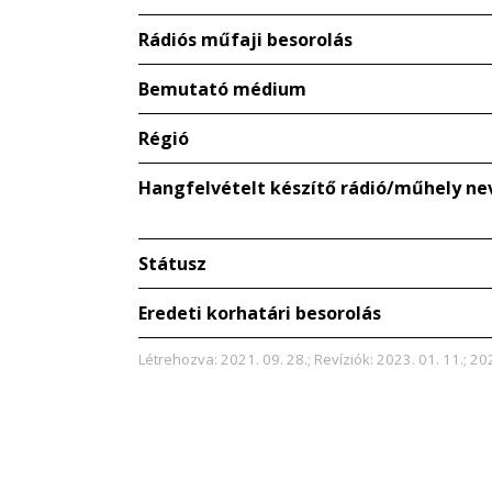
Rádiós műfaji besorolás
Bemutató médium
Régió
Hangfelvételt készítő rádió/műhely ne
Státusz
Eredeti korhatári besorolás
Létrehozva: 2021. 09. 28.; Revíziók: 2023. 01. 11.; 202