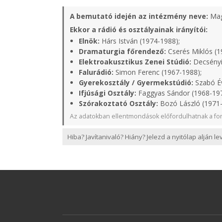
A bemutató idején az intézmény neve:
Mag
Ekkor a rádió és osztályainak irányítói:
Elnök:
Hárs István (1974-1988);
Dramaturgia főrendező:
Cserés Miklós (1
Elektroakusztikus Zenei Stúdió:
Decsényi
Falurádió:
Simon Ferenc (1967-1988);
Gyerekosztály / Gyermekstúdió:
Szabó Év
Ifjúsági Osztály:
Faggyas Sándor (1968-197
Szórakoztató Osztály:
Bozó László (1971
Az adatokban ellentmondások előfordulhatnak a for
Hiba? Javítanivaló? Hiány? Jelezd a nyitólap alján l