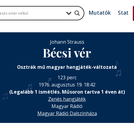
Mutatók
Stat
Johann Strauss
Bécsi vér
♪
Osztrák mű magyar hangjáték-változata
123 perc
♬
♬
1976. augusztus 19. 18:42
♪
♩
(Legalább 1 ismétlés. Műsoron tartva 1 éven át)
♫
Zenés hangjáték
Magyar Rádió
Magyar Rádió Dalszínháza