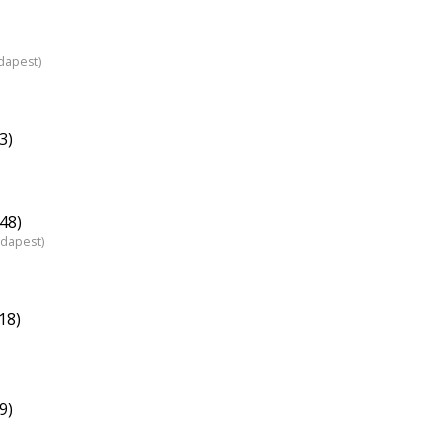
dapest)
3)
(48)
udapest)
18)
9)