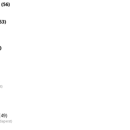
eloszlás
 (56)
nagyítása
53)
)
)
t)
(49)
dapest)