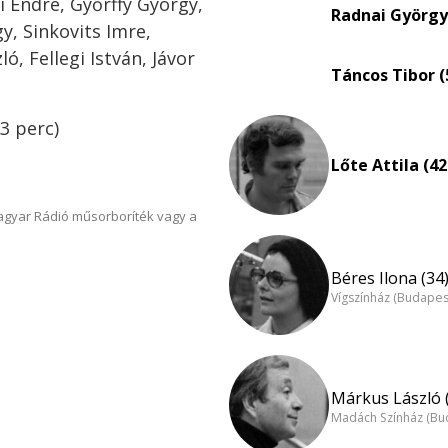
i Endre, Győrffy György,
Radnai György
y, Sinkovits Imre,
ó, Fellegi István, Jávor
Táncos Tibor (
3 perc)
Lőte Attila (42
Magyar Rádió műsorboríték vagy a
Béres Ilona (34
Vígszínház (Budapes
Márkus László 
Madách Színház (Bu