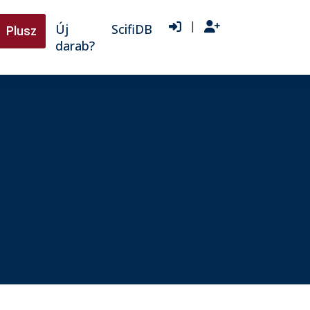
|
Új
ScifiDB
Plusz
darab?
♫