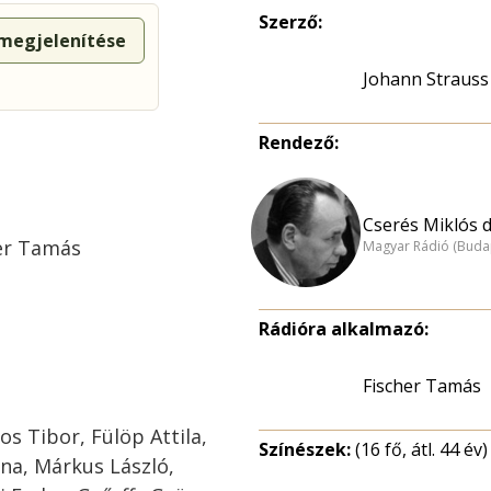
Szerző:
 megjelenítése
Johann Strauss
Rendező:
Cserés Miklós dr
her Tamás
Magyar Rádió (Buda
Rádióra alkalmazó:
Fischer Tamás
s Tibor, Fülöp Attila,
Színészek:
(16 fő, átl. 44 év)
ona, Márkus László,