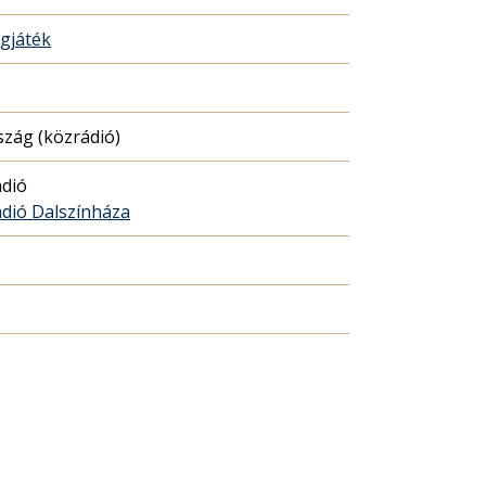
gjáték
zág (közrádió)
dió
dió Dalszínháza