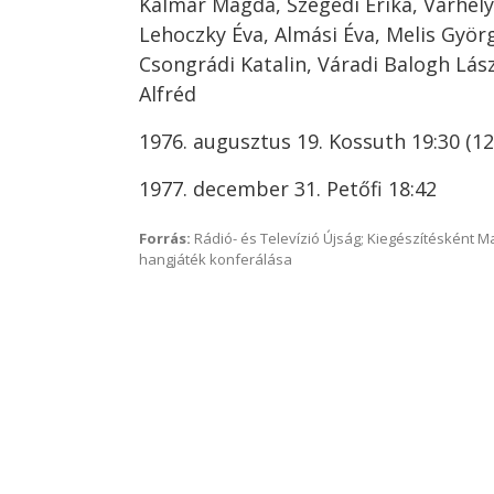
Kalmár Magda, Szegedi Erika, Várhely
Lehoczky Éva, Almási Éva, Melis Györg
Csongrádi Katalin, Váradi Balogh Lászl
Alfréd
1976. augusztus 19. Kossuth 19:30 (12
1977. december 31. Petőfi 18:42
Forrás:
Rádió- és Televízió Újság; Kiegészítésként 
hangjáték konferálása