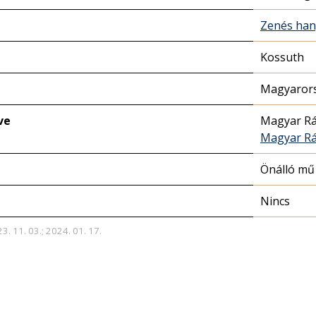
Zenés han
Kossuth
Magyarors
ve
Magyar Rá
Magyar Rá
Önálló mű
Nincs
3. 11. 03.; 2024. 01. 17.