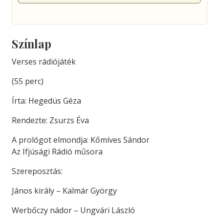
Színlap
Verses rádiójáték
(55 perc)
Írta: Hegedüs Géza
Rendezte: Zsurzs Éva
A prológot elmondja: Kőmíves Sándor
Az Ifjúsági Rádió műsora
Szereposztás:
János király – Kalmár György
Werbőczy nádor – Ungvári László