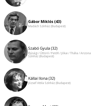
Gábor Miklós (43)
Madách Színház (Budapest)
Szabó Gyula (32)
Ifjúsági / Úttörő / Petőfi / Jókai / Thália / Arizona
Színház (Budapest)
Kállai Ilona (32)
József Attila Színház (Budapest)