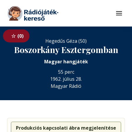
Tovább a navigációhoz
Tovább a tartalomhoz
Menü
0
Hegedűs Géza (50)
Boszorkány Esztergomban
Magyar hangjáték
55 perc
1962. július 28.
Magyar Rádió
Produkciós kapcsolati ábra megjelenítése