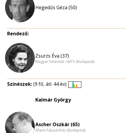
Hegedűs Géza (50)
Rendező:
Zsurzs Éva (37)
Magyar Televízió / MTV (Budapest)
Színészek:
(9 fő, átl. 44 év)
Életkori
eloszlás
Kalmár György
nagyítása
Ascher Oszkár (65)
Állami Faluszínház (Budapest)