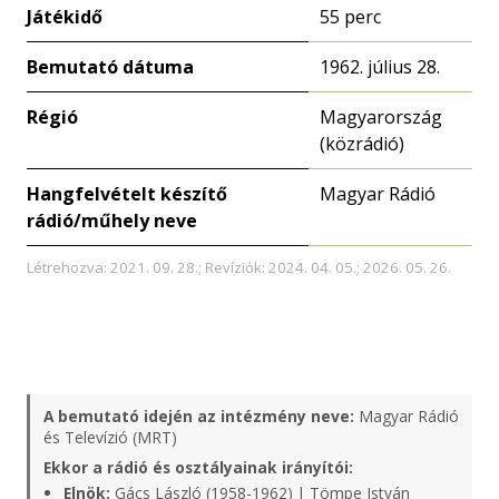
Játékidő
55 perc
Bemutató dátuma
1962. július 28.
Régió
Magyarország
(közrádió)
Hangfelvételt készítő
Magyar Rádió
rádió/műhely neve
Létrehozva: 2021. 09. 28.; Revíziók: 2024. 04. 05.; 2026. 05. 26.
A bemutató idején az intézmény neve:
Magyar Rádió
és Televízió (MRT)
Ekkor a rádió és osztályainak irányítói:
Elnök:
Gács László (1958-1962) | Tömpe István