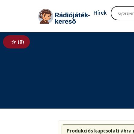
Tovább a navigációhoz
Tovább a tartalomhoz
Hírek
0
Produkciós kapcsolati ábra