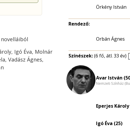
Örkény István
Rendező:
 novelláiból
Orbán Ágnes
roly, Igó Éva, Molnár
Színészek:
(6 fő, átl. 33 év)
la, Vadász Ágnes,
án
Avar István (5
Nemzeti Színház (B
Eperjes Károly 
Igó Éva (25)