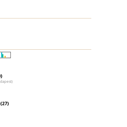
Életkori
eloszlás
nagyítása
0)
udapest)
(27)