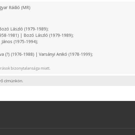
yar Rádió (MR)
ozó László (1979-1989);
958-1981) | Bozó László (1979-1989);
 János (1975-1994);
a (?) (1976-1988) | Varsányi Anikó (1978-1999);
rások bizonytalansága miatt.
evő címünkön.