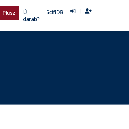
|
Új
ScifiDB
Plusz
darab?