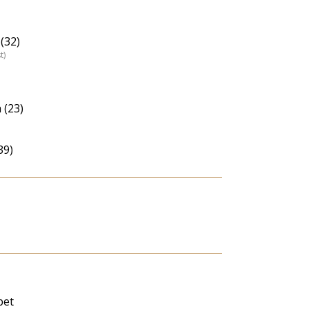
(32)
t)
 (23)
39)
bet