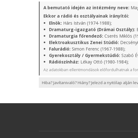
A bemutató idején az intézmény neve:
Mag
Ekkor a rádió és osztályainak irányítói:
Elnök:
Hárs István (1974-1988);
Dramaturg-igazgató (Drámai Osztály):
B
Dramaturgia főrendező:
Cserés Miklós (1
Elektroakusztikus Zenei Stúdió:
Decsényi
Falurádió:
Simon Ferenc (1967-1988);
Gyerekosztály / Gyermekstúdió:
Szabó Év
Rádiószínház:
Lékay Ottó (1980-1984);
Az adatokban ellentmondások előfordulhatnak a for
Hiba? Javítanivaló? Hiány? Jelezd a nyitólap alján l