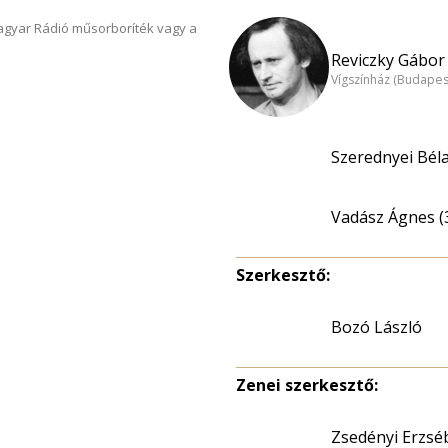
Magyar Rádió műsorboríték vagy a
Reviczky Gábor 
Vígszínház (Budapes
Szerednyei Béla
Vadász Ágnes (
Szerkesztő:
Bozó László
Zenei szerkesztő:
Zsedényi Erzsé