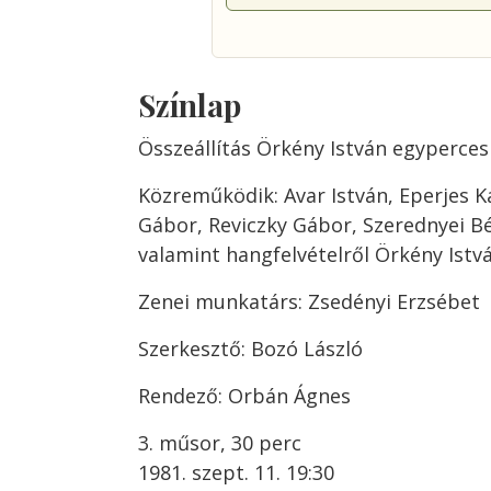
Színlap
Összeállítás Örkény István egyperces
Közreműködik: Avar István, Eperjes Ká
Gábor, Reviczky Gábor, Szerednyei Bé
valamint hangfelvételről Örkény Istv
Zenei munkatárs: Zsedényi Erzsébet
Szerkesztő: Bozó László
Rendező: Orbán Ágnes
3. műsor, 30 perc
1981. szept. 11. 19:30