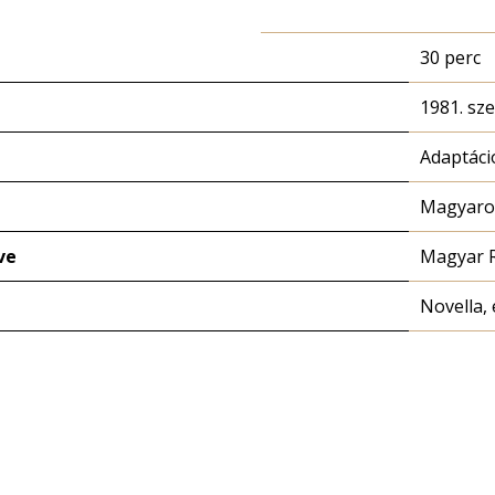
30 perc
1981. sz
Adaptáci
Magyaror
ve
Magyar 
Novella, 