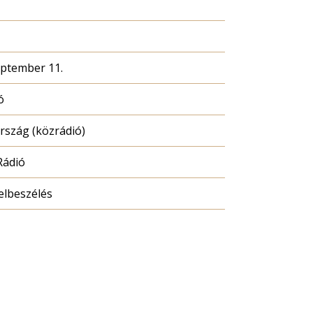
eptember 11.
ó
szág (közrádió)
Rádió
elbeszélés