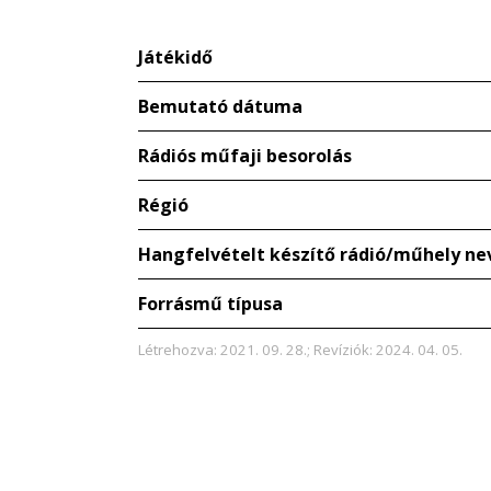
Játékidő
Bemutató dátuma
Rádiós műfaji besorolás
Régió
Hangfelvételt készítő rádió/műhely ne
Forrásmű típusa
Létrehozva: 2021. 09. 28.; Revíziók: 2024. 04. 05.