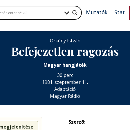
Mutatók
Stat
Örkény István
Befejezetlen ragozás
Magyar hangjáték
30 perc
1981. szeptember 11.
Adaptáció
Magyar Rádió
Szerző:
 megjelenítése