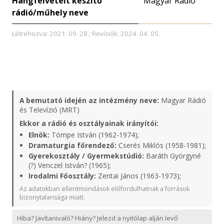
Hangfelvételt készítő
Magyar Rádió
rádió/műhely neve
Létrehozva: 2021. 09. 28.; Revíziók: 2024. 04. 05.
A bemutató idején az intézmény neve:
Magyar Rádió
és Televízió (MRT)
Ekkor a rádió és osztályainak irányítói:
Elnök:
Tömpe István (1962-1974);
Dramaturgia főrendező:
Cserés Miklós (1958-1981);
Gyerekosztály / Gyermekstúdió:
Baráth Györgyné
(?) Venczel István? (1965);
Irodalmi Főosztály:
Zentai János (1963-1973);
Az adatokban ellentmondások előfordulhatnak a források
bizonytalansága miatt.
Hiba? Javítanivaló? Hiány? Jelezd a nyitólap alján levő