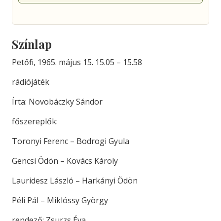
Színlap
Petőfi, 1965. május 15. 15.05 – 15.58
rádiójáték
Írta: Novobáczky Sándor
főszereplők:
Toronyi Ferenc – Bodrogi Gyula
Gencsi Ödön – Kovács Károly
Lauridesz László – Harkányi Ödön
Péli Pál – Miklóssy György
rendező: Zsurzs Éva