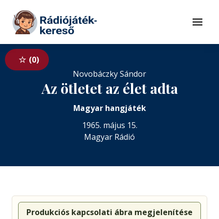
Tovább a navigációhoz
Tovább a tartalomhoz
Menü
0
Novobáczky Sándor
Az ötletet az élet adta
Magyar hangjáték
1965. május 15.
Magyar Rádió
Produkciós kapcsolati ábra megjelenítése