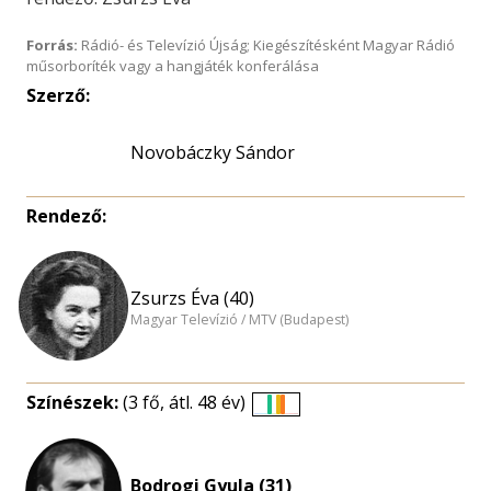
Forrás:
Rádió- és Televízió Újság; Kiegészítésként Magyar Rádió
műsorboríték vagy a hangjáték konferálása
Szerző:
Novobáczky Sándor
Rendező:
Zsurzs Éva (40)
Magyar Televízió / MTV (Budapest)
Színészek:
(3 fő, átl. 48 év)
Életkori
eloszlás
nagyítása
Bodrogi Gyula (31)