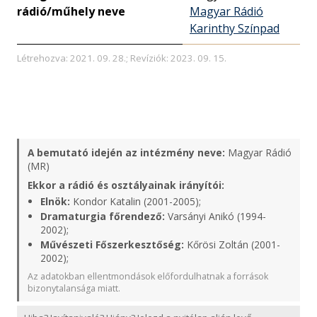
rádió/műhely neve
Magyar Rádió
Karinthy Színpad
Létrehozva: 2021. 09. 28.; Revíziók: 2023. 09. 15.
A bemutató idején az intézmény neve:
Magyar Rádió
(MR)
Ekkor a rádió és osztályainak irányítói:
Elnök:
Kondor Katalin (2001-2005);
Dramaturgia főrendező:
Varsányi Anikó (1994-
2002);
Művészeti Főszerkesztőség:
Kőrösi Zoltán (2001-
2002);
Az adatokban ellentmondások előfordulhatnak a források
bizonytalansága miatt.