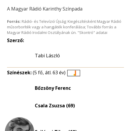
A Magyar Rádió Karinthy Színpada
Forrás:
Rádió- és Televízió Újság; Kiegészítésként Magyar Rádió
műsorboríték vagy a hangjáték konferálása; További forrás a
Magyar Rádió Irodalmi Osztályának ún. "Skontró" adatai
Szerző:
Tabi László
Színészek:
(5 fő, átl. 63 év)
Életkori
eloszlás
Bőzsöny Ferenc
nagyítása
Csala Zsuzsa (69)