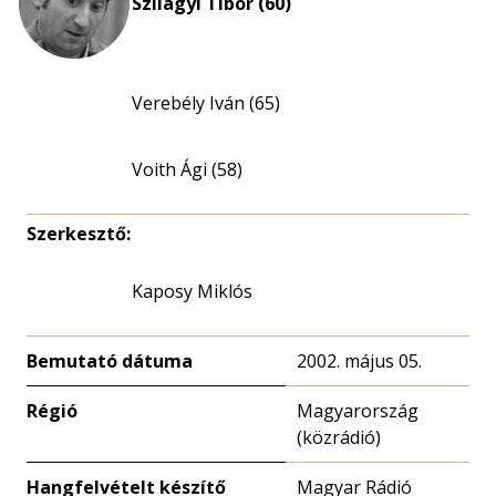
Szilágyi Tibor (60)
Verebély Iván (65)
Voith Ági (58)
Szerkesztő:
Kaposy Miklós
Bemutató dátuma
2002. május 05.
Régió
Magyarország
(közrádió)
Hangfelvételt készítő
Magyar Rádió