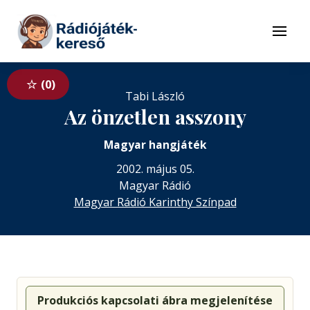
Tovább a navigációhoz
Tovább a tartalomhoz
Menü
0
Tabi László
Az önzetlen asszony
Magyar hangjáték
2002. május 05.
Magyar Rádió
Magyar Rádió Karinthy Színpad
Produkciós kapcsolati ábra megjelenítése