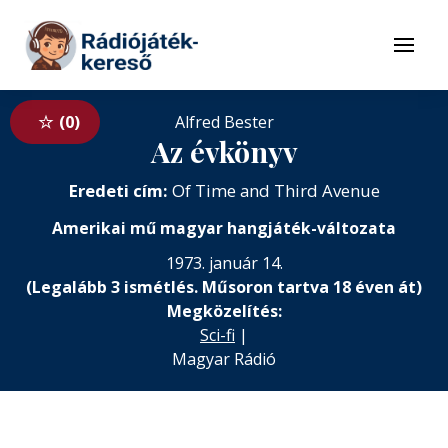
Tovább a navigációhoz
Tovább a tartalomhoz
Menü
0
Alfred Bester
Az évkönyv
Eredeti cím:
Of Time and Third Avenue
Amerikai mű magyar hangjáték-változata
1973. január 14.
(Legalább 3 ismétlés. Műsoron tartva 18 éven át)
Megközelítés:
Sci-fi
|
Magyar Rádió