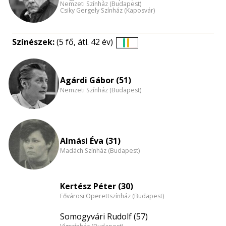
Nemzeti Színház (Budapest)
Csiky Gergely Színház (Kaposvár)
Színészek:
(5 fő, átl. 42 év)
Életkori
eloszlás
nagyítása
Agárdi Gábor (51)
Nemzeti Színház (Budapest)
Almási Éva (31)
Madách Színház (Budapest)
Kertész Péter (30)
Fővárosi Operettszínház (Budapest)
Somogyvári Rudolf (57)