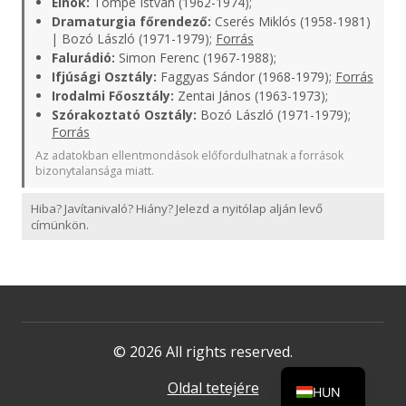
Elnök:
Tömpe István (1962-1974);
Dramaturgia főrendező:
Cserés Miklós (1958-1981)
| Bozó László (1971-1979);
Forrás
Falurádió:
Simon Ferenc (1967-1988);
Ifjúsági Osztály:
Faggyas Sándor (1968-1979);
Forrás
Irodalmi Főosztály:
Zentai János (1963-1973);
Szórakoztató Osztály:
Bozó László (1971-1979);
Forrás
Az adatokban ellentmondások előfordulhatnak a források
bizonytalansága miatt.
Hiba? Javítanivaló? Hiány? Jelezd a nyitólap alján levő
címünkön.
© 2026 All rights reserved.
Oldal tetejére
HUN