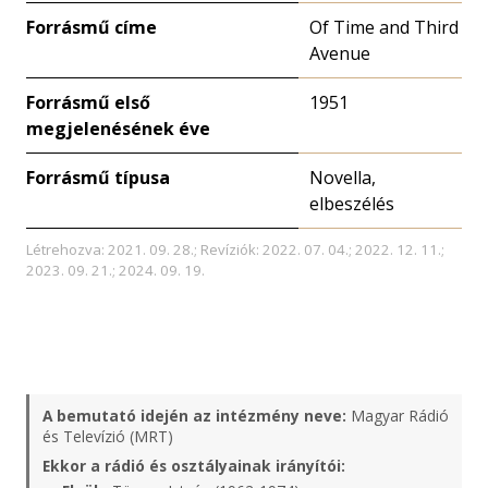
Forrásmű címe
Of Time and Third
Avenue
Forrásmű első
1951
megjelenésének éve
Forrásmű típusa
Novella,
elbeszélés
Létrehozva: 2021. 09. 28.; Revíziók: 2022. 07. 04.; 2022. 12. 11.;
2023. 09. 21.; 2024. 09. 19.
A bemutató idején az intézmény neve:
Magyar Rádió
és Televízió (MRT)
Ekkor a rádió és osztályainak irányítói: