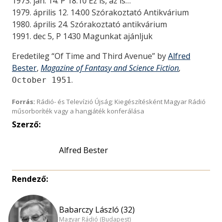
1973. jan. 14. P 18.10 Ez is, az is…
1979. április 12. 14:00 Szórakoztató Antikvárium
1980. április 24. Szórakoztató antikvárium
1991. dec 5, P 1430 Magunkat ajánljuk
Eredetileg “Of Time and Third Avenue” by
Alfred
Bester
,
Magazine of Fantasy and Science Fiction
,
.
October 1951
Forrás:
Rádió- és Televízió Újság; Kiegészítésként Magyar Rádió
műsorboríték vagy a hangjáték konferálása
Szerző:
Alfred Bester
Rendező:
Babarczy László (32)
Magyar Rádió (Budapest)