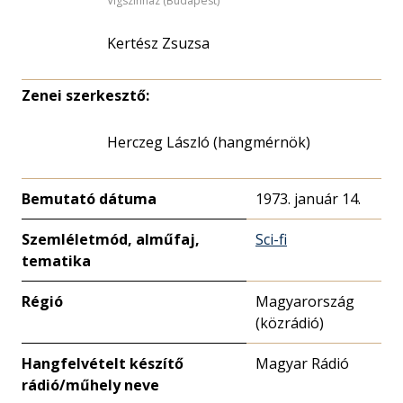
Vígszínház (Budapest)
Kertész Zsuzsa
Zenei szerkesztő:
Herczeg László (hangmérnök)
Bemutató dátuma
1973. január 14.
Szemléletmód, alműfaj,
Sci-fi
tematika
Régió
Magyarország
(közrádió)
Hangfelvételt készítő
Magyar Rádió
rádió/műhely neve