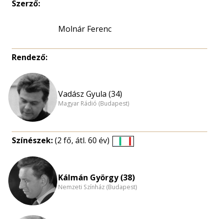
Szerző:
Molnár Ferenc
Rendező:
Vadász Gyula (34)
Magyar Rádió (Budapest)
Színészek:
(2 fő, átl. 60 év)
Életkori
eloszlás
nagyítása
Kálmán György (38)
Nemzeti Színház (Budapest)