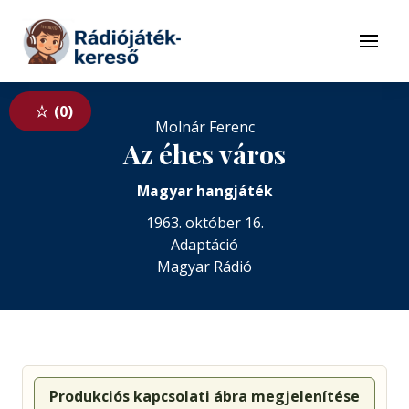
Tovább a navigációhoz
Tovább a tartalomhoz
Menü
0
Molnár Ferenc
Az éhes város
Magyar hangjáték
1963. október 16.
Adaptáció
Magyar Rádió
Produkciós kapcsolati ábra megjelenítése