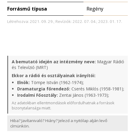
Forrásmű típusa
Regény
Létrehozva: 2021. 09. 29.; Revíziók: 2022. 07. 04.; 2023. 01. 17.
A bemutató idején az intézmény neve:
Magyar Rádió
és Televízió (MRT)
Ekkor a rádió és osztályainak irányítói:
Elnök:
Tömpe István (1962-1974);
Dramaturgia főrendező:
Cserés Miklós (1958-1981);
Irodalmi Főosztály:
Zentai János (1963-1973);
Az adatokban ellentmondások előfordulhatnak a források
bizonytalansága miatt.
Hiba? Javítanivaló? Hiány? Jelezd a nyitólap alján levő
címünkön.