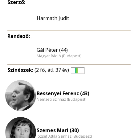
Szerző:
Harmath Judit
Rendező:
Gál Péter (44)
Magyar Rádió (Budapest)
Színészek:
(2 fő, átl. 37 év)
Életkori
eloszlás
nagyítása
Bessenyei Ferenc (43)
Nemzeti Színház (Budapest)
Szemes Mari (30)
József Attila Színház (Budapest)