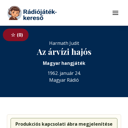
Tovább a navigációhoz
Tovább a tartalomhoz
Menü
0
Harmath Judit
Az árvízi hajós
Magyar hangjáték
1962. január 24.
Magyar Rádió
Produkciós kapcsolati ábra megjelenítése