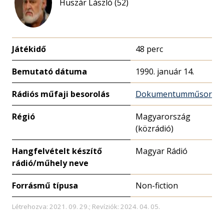
Huszár László (52)
Játékidő
48 perc
Bemutató dátuma
1990. január 14.
Rádiós műfaji besorolás
Dokumentumműsor
Régió
Magyarország
(közrádió)
Hangfelvételt készítő
Magyar Rádió
rádió/műhely neve
Forrásmű típusa
Non-fiction
Létrehozva: 2021. 09. 29.; Revíziók: 2024. 04. 05.