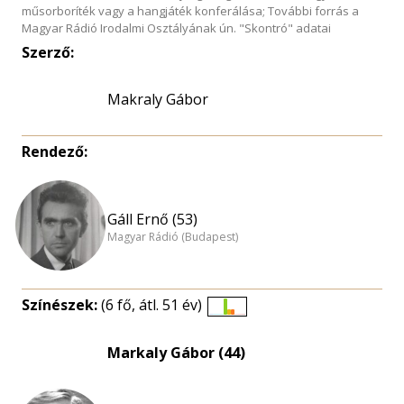
műsorboríték vagy a hangjáték konferálása; További forrás a
Magyar Rádió Irodalmi Osztályának ún. "Skontró" adatai
Szerző:
Makraly Gábor
Rendező:
Gáll Ernő (53)
Magyar Rádió (Budapest)
Színészek:
(6 fő, átl. 51 év)
Életkori
eloszlás
Markaly Gábor (44)
nagyítása