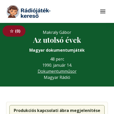
Tovább a navigációhoz
Tovább a tartalomhoz
Menü
0
Makraly Gábor
Az utolsó évek
Magyar dokumentumjáték
48 perc
1990. január 14.
Dokumentumműsor
Magyar Rádió
Produkciós kapcsolati ábra megjelenítése