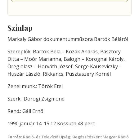
Színlap
Markaly Gábor dokumentumműsora Bartók Béláról
Szereplők: Bartók Béla – Kozák András, Pásztory
Ditta – Moór Marianna, Balogh – Korognai Károly,
Öreg olasz – Horváth József, Serge Kauseviczky –
Huszár László, Rikkancs, Pusztaszery Kornél
Zenei munk.: Török Etel
Szerk.: Dorogi Zsigmond
Rend.: Gáll Ernő
1990.január 14. 15.12 Kossuth 48 perc
Forrás:
Rádió- és Televízió Újság; Kiegészítésként Magyar Rádió