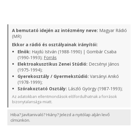
A bemutató idején az intézmény neve:
Magyar Rádió
(MR)
Ekkor a rádió és osztályainak irányítói:
Elnök:
Hajdú István (1988-1990) | Gombár Csaba
(1990-1993);
Forrás
Elektroakusztikus Zenei Stúdió:
Decsényi János
(1975-1994);
Gyerekosztály / Gyermekstúdió:
Varsányi Anikó
(1978-1999);
Szórakoztató Osztály:
László György (1987-1993);
Az adatokban ellentmondások előfordulhatnak a források
bizonytalansága miatt.
Hiba? Javítanivaló? Hiány? Jelezd a nyitólap alján levő
címünkön.