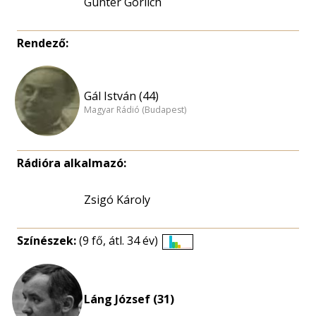
Günter Görlich
Rendező:
Gál István (44)
Magyar Rádió (Budapest)
Rádióra alkalmazó:
Zsigó Károly
Színészek:
(9 fő, átl. 34 év)
Életkori
eloszlás
nagyítása
Láng József (31)