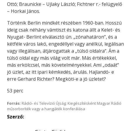
Ottó; Braunicke – Ujlaky László; Fichtner r.- felügyelő
– Horkai János.
Történik Berlin mindkét részében 1960-ban. Hosszú
ideig csak néhány vámtiszt és katona állt a Kelet- és
Nyugat- Berlint elválasztó ún. „zónahatáron”, és a
kétféle város lakó, engedéllyel vagy anélkül, legálisan
vagy illegálisan, átjárogattak a „túlsó oldalra”. Ám a
túlsó oldal egy más világ volt már. Más értékekkel,
más erkölccsel, más követelményekkel. Ami „odaát”
jó üzlet, az itt ipari kémkedés, árulás. Hajlandó- e
erre Gerhard Richter? Megköti-e a jó üzletet?
53 perc
Forrás:
Rádió- és Televízió Újság; Kiegészítésként Magyar Rádió
műsorboríték vagy a hangjáték konferálása
Szerző: