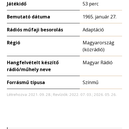
Játékidő
53 perc
Bemutató dátuma
1965. január 27.
Rádiós műfaji besorolás
Adaptáció
Régió
Magyarország
(közrádió)
Hangfelvételt készítő
Magyar Rádió
rádió/műhely neve
Forrásmű típusa
Színmű
Létrehozva: 2021. 09. 28.; Revíziók: 2022. 07. 03.; 2026. 05. 26.