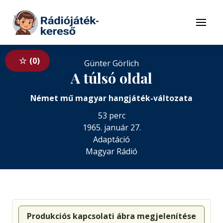
Tovább a navigációhoz
Tovább a tartalomhoz
Menü
0
Günter Görlich
A túlsó oldal
Német mű magyar hangjáték-változata
53 perc
1965. január 27.
Adaptáció
Magyar Rádió
Produkciós kapcsolati ábra megjelenítése