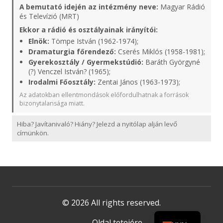
A bemutató idején az intézmény neve:
Magyar Rádió
és Televízió (MRT)
Ekkor a rádió és osztályainak irányítói:
Elnök:
Tömpe István (1962-1974);
Dramaturgia főrendező:
Cserés Miklós (1958-1981);
Gyerekosztály / Gyermekstúdió:
Baráth Györgyné
(?) Venczel István? (1965);
Irodalmi Főosztály:
Zentai János (1963-1973);
Az adatokban ellentmondások előfordulhatnak a források
bizonytalansága miatt.
Hiba? Javítanivaló? Hiány? Jelezd a nyitólap alján levő
címünkön.
© 2026 All rights reserved.
Oldal tetejére