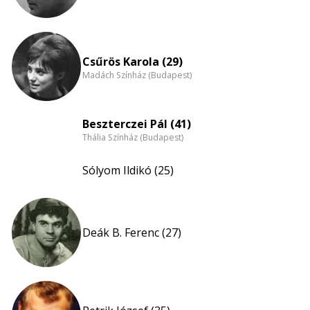
Csűrös Karola (29)
Madách Színház (Budapest)
Beszterczei Pál (41)
Thália Színház (Budapest)
Sólyom Ildikó (25)
Deák B. Ferenc (27)