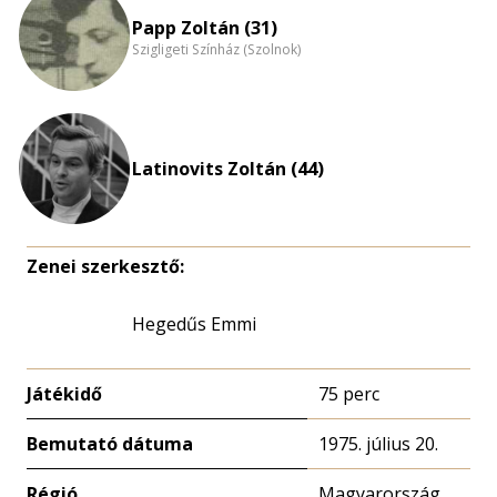
nagyítása
Papp Zoltán (31)
Szigligeti Színház (Szolnok)
Latinovits Zoltán (44)
Zenei szerkesztő:
Hegedűs Emmi
Játékidő
75 perc
Bemutató dátuma
1975. július 20.
Régió
Magyarország