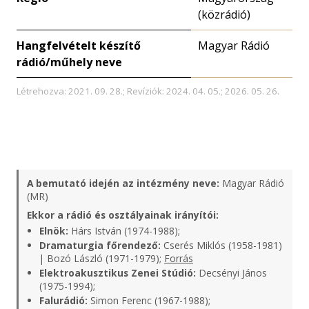
(közrádió)
Hangfelvételt készítő
Magyar Rádió
rádió/műhely neve
Létrehozva: 2021. 09. 28.; Revíziók: 2024. 04. 05.; 2026. 05. 26.
A bemutató idején az intézmény neve:
Magyar Rádió
(MR)
Ekkor a rádió és osztályainak irányítói:
Elnök:
Hárs István (1974-1988);
Dramaturgia főrendező:
Cserés Miklós (1958-1981)
| Bozó László (1971-1979);
Forrás
Elektroakusztikus Zenei Stúdió:
Decsényi János
(1975-1994);
Falurádió:
Simon Ferenc (1967-1988);