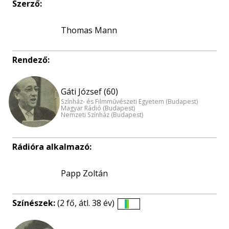
Szerző:
Thomas Mann
Rendező:
Gáti József (60)
Színház- és Filmművészeti Egyetem (Budapest)
Magyar Rádió (Budapest)
Nemzeti Színház (Budapest)
Rádióra alkalmazó:
Papp Zoltán
Színészek:
(2 fő, átl. 38 év)
Életkori
eloszlás