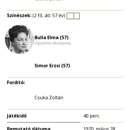
Színészek:
(2 fő, átl. 57 év)
Életkori
eloszlás
nagyítása
Bulla Elma (57)
Vígszínház (Budapest)
Simor Erzsi (57)
Fordító:
Csuka Zoltán
Játékidő
40 perc
Bemutató dátuma
1970. május 28.