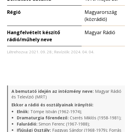
Régió
Magyarország
(közrádió)
Hangfelvételt készítő
Magyar Rádió
rádió/műhely neve
Létrehozva: 2021. 09. 28.; Revíziók: 2024. 04. 04.
A bemutató idején az intézmény neve:
Magyar Rádió
és Televízió (MRT)
Ekkor a rádió és osztályainak irányítói:
Elnök:
Tömpe István (1962-1974);
Dramaturgia főrendező:
Cserés Miklós (1958-1981);
Falurádió:
Simon Ferenc (1967-1988);
Ifjúsági Osztály:
Faggyas Sándor (1968-1979);
Forrás