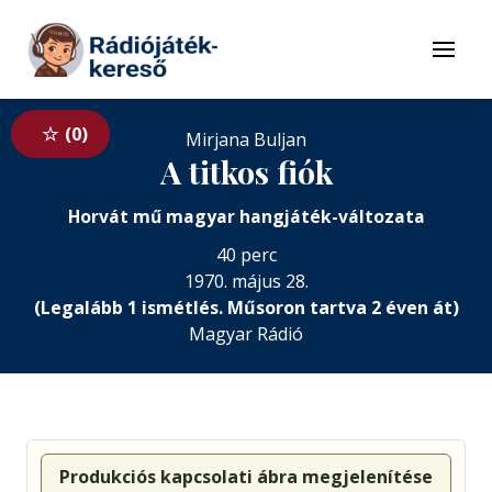
Tovább a navigációhoz
Tovább a tartalomhoz
Menü
0
Mirjana Buljan
A titkos fiók
Horvát mű magyar hangjáték-változata
40 perc
1970. május 28.
(Legalább 1 ismétlés. Műsoron tartva 2 éven át)
Magyar Rádió
Produkciós kapcsolati ábra megjelenítése