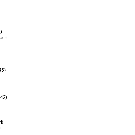
)
pest)
55)
42)
4)
t)