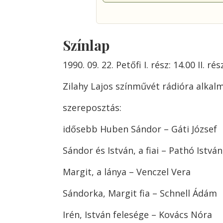
Színlap
1990. 09. 22. Petőfi I. rész: 14.00 II. rés
Zilahy Lajos színművét rádióra alkal
szereposztás:
idősebb Huben Sándor – Gáti József
Sándor és István, a fiai – Pathó Istvá
Margit, a lánya – Venczel Vera
Sándorka, Margit fia – Schnell Ádám
Irén, István felesége – Kovács Nóra