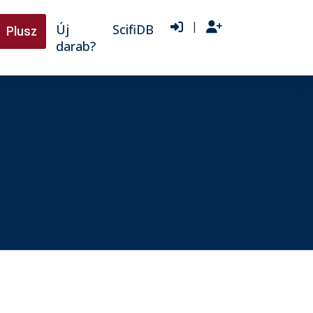
|
Új
ScifiDB
Plusz
darab?