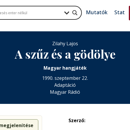
Mutatók
Stat
Zilahy Lajos
A szűz és a gödölye
Magyar hangjáték
1990. szeptember 22.
Adaptáció
Magyar Rádió
Szerző:
 megjelenítése