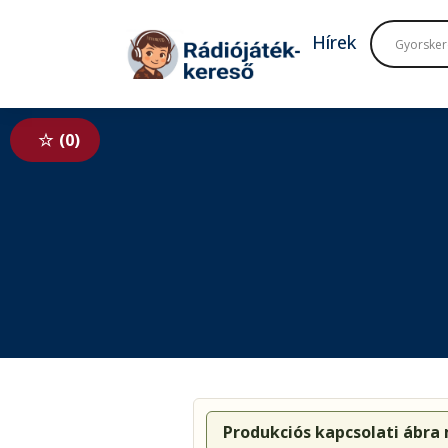
Tovább a navigációhoz
Tovább a tartalomhoz
Hírek
0
Produkciós kapcsolati ábra