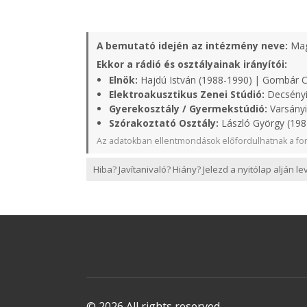
A bemutató idején az intézmény neve:
Mag
Ekkor a rádió és osztályainak irányítói:
Elnök:
Hajdú István (1988-1990) | Gombár 
Elektroakusztikus Zenei Stúdió:
Decsényi
Gyerekosztály / Gyermekstúdió:
Varsányi
Szórakoztató Osztály:
László György (198
Az adatokban ellentmondások előfordulhatnak a for
Hiba? Javítanivaló? Hiány? Jelezd a nyitólap alján l
© 2026 All rights reserved.