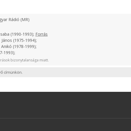
yar Rádió (MR)
Csaba (1990-1993);
Forrás
 János (1975-1994);
 Anikó (1978-1999);
7-1993);
rások bizonytalansága miatt.
evő címünkön.