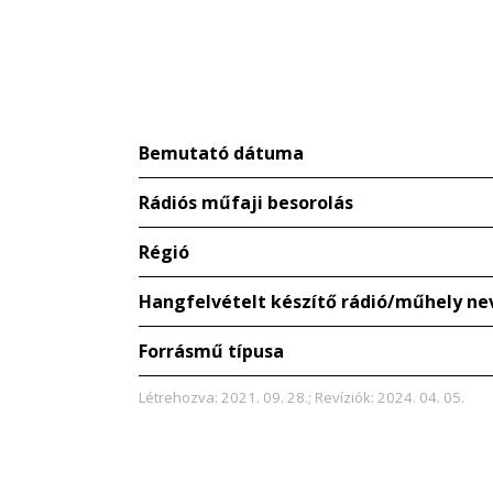
Bemutató dátuma
Rádiós műfaji besorolás
Régió
Hangfelvételt készítő rádió/műhely ne
Forrásmű típusa
Létrehozva: 2021. 09. 28.; Revíziók: 2024. 04. 05.