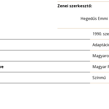
Zenei szerkesztő:
Hegedűs Emmi
1990. sz
Adaptáci
Magyaror
ve
Magyar 
Színmű