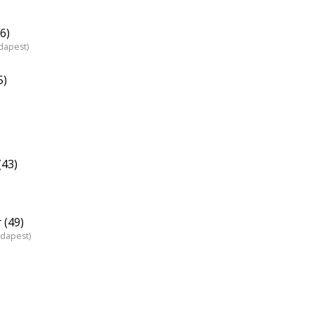
6)
dapest)
5)
(43)
 (49)
udapest)