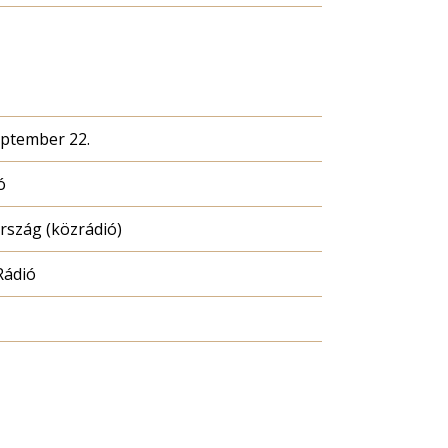
eptember 22.
ó
szág (közrádió)
Rádió