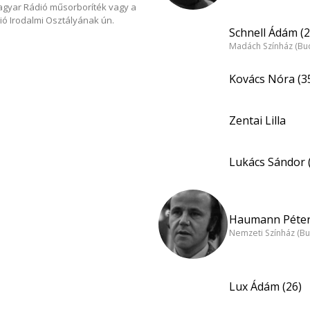
Magyar Rádió műsorboríték vagy a
ió Irodalmi Osztályának ún.
Schnell Ádám (2
Madách Színház (Bu
Kovács Nóra (3
Zentai Lilla
Lukács Sándor 
Haumann Péter
Nemzeti Színház (B
Lux Ádám (26)