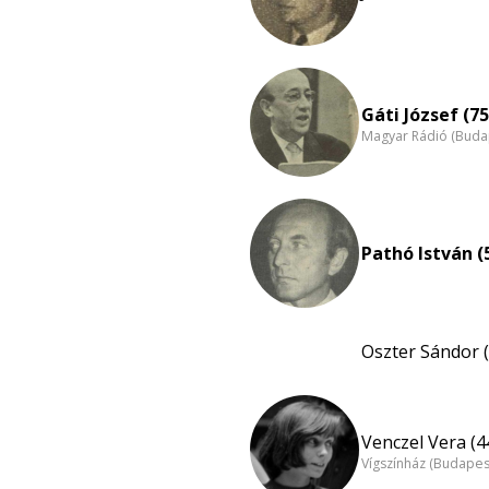
Gáti József (75
Magyar Rádió (Buda
Pathó István (
Oszter Sándor (
Venczel Vera (4
Vígszínház (Budapes