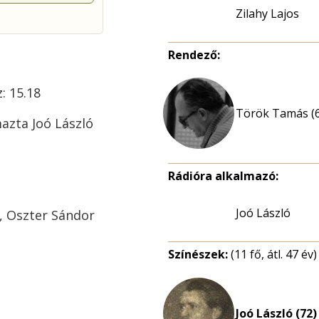
Zilahy Lajos
Rendező:
z: 15.18
Török Tamás (
mazta Joó László
Rádióra alkalmazó:
Joó László
n, Oszter Sándor
Színészek:
(11 fő, átl. 47 év)
Joó László (72)