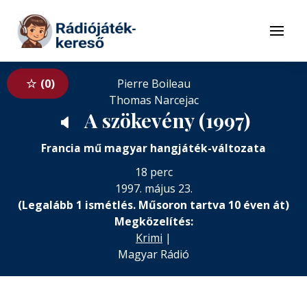
Tovább a navigációhoz
Tovább a tartalomhoz
Menü
0
Pierre Boileau
Thomas Narcejac
A szökevény (1997)
🔈
Francia mű magyar hangjáték-változata
18 perc
1997. május 23.
(Legalább 1 ismétlés. Műsoron tartva 10 éven át)
Megközelítés:
Krimi
|
Magyar Rádió