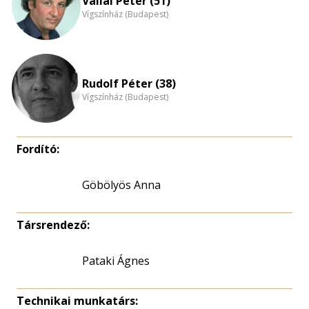
Vallai Péter (51)
Vígszínház (Budapest)
Rudolf Péter (38)
Vígszínház (Budapest)
Fordító:
Göbölyös Anna
Társrendező:
Pataki Ágnes
Technikai munkatárs: