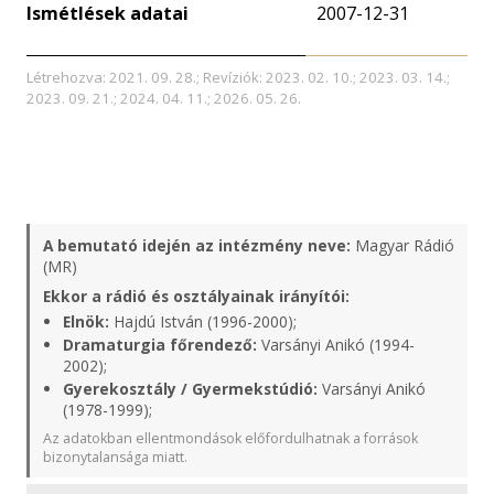
Ismétlések adatai
2007-12-31
Létrehozva: 2021. 09. 28.; Revíziók: 2023. 02. 10.; 2023. 03. 14.;
2023. 09. 21.; 2024. 04. 11.; 2026. 05. 26.
A bemutató idején az intézmény neve:
Magyar Rádió
(MR)
Ekkor a rádió és osztályainak irányítói:
Elnök:
Hajdú István (1996-2000);
Dramaturgia főrendező:
Varsányi Anikó (1994-
2002);
Gyerekosztály / Gyermekstúdió:
Varsányi Anikó
(1978-1999);
Az adatokban ellentmondások előfordulhatnak a források
bizonytalansága miatt.