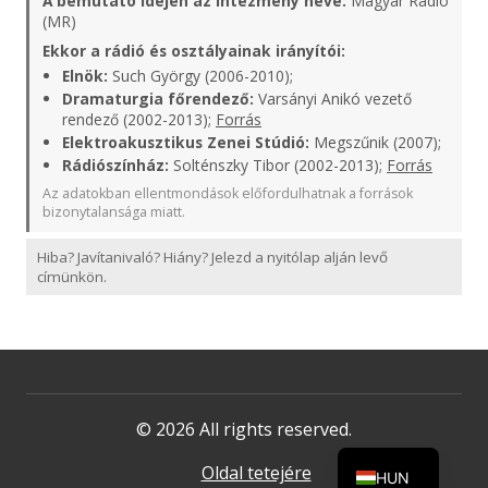
A bemutató idején az intézmény neve:
Magyar Rádió
(MR)
Ekkor a rádió és osztályainak irányítói:
Elnök:
Such György (2006-2010);
Dramaturgia főrendező:
Varsányi Anikó vezető
rendező (2002-2013);
Forrás
Elektroakusztikus Zenei Stúdió:
Megszűnik (2007);
Rádiószínház:
Solténszky Tibor (2002-2013);
Forrás
Az adatokban ellentmondások előfordulhatnak a források
bizonytalansága miatt.
Hiba? Javítanivaló? Hiány? Jelezd a nyitólap alján levő
címünkön.
© 2026 All rights reserved.
Oldal tetejére
HUN