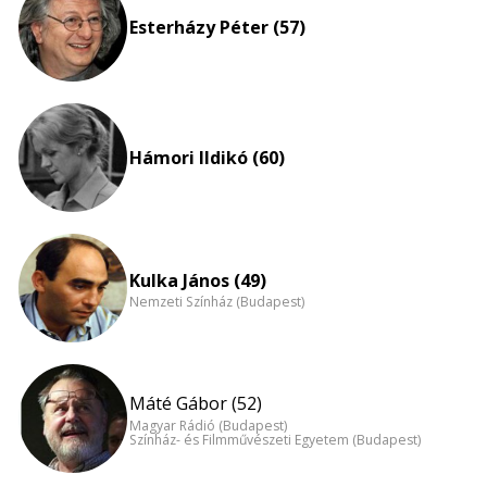
nagyítása
Esterházy Péter (57)
Hámori Ildikó (60)
Kulka János (49)
Nemzeti Színház (Budapest)
Máté Gábor (52)
Magyar Rádió (Budapest)
Színház- és Filmművészeti Egyetem (Budapest)