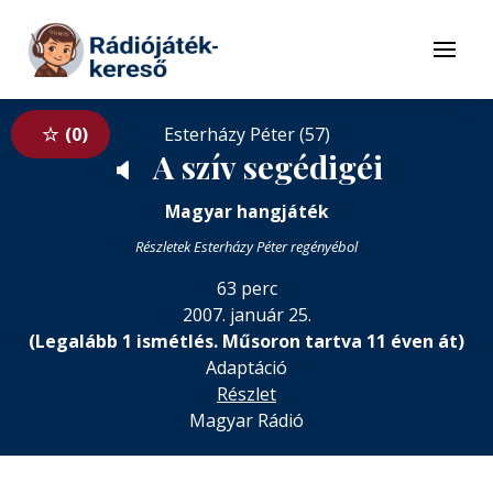
Tovább a navigációhoz
Tovább a tartalomhoz
Menü
0
Esterházy Péter (57)
A szív segédigéi
🔈
Magyar hangjáték
Részletek Esterházy Péter regényébol
63 perc
2007. január 25.
(Legalább 1 ismétlés. Műsoron tartva 11 éven át)
Adaptáció
Részlet
Magyar Rádió