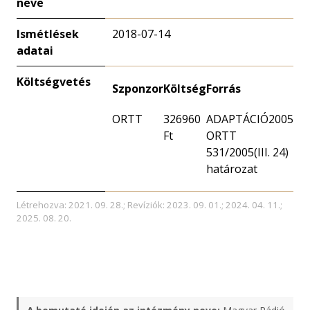
neve
Ismétlések
2018-07-14
adatai
Költségvetés
Szponzor
Költség
Forrás
ORTT
326960
ADAPTÁCIÓ2005
Ft
ORTT
531/2005(III. 24)
határozat
Létrehozva: 2021. 09. 28.; Revíziók: 2023. 09. 01.; 2024. 04. 11.;
2025. 08. 20.