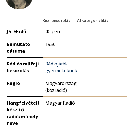
Kézi besorolás
AI kategorizálás
Játékidő
40 perc
Bemutató
1956
dátuma
Rádiós műfaji
Rádiójáték
besorolás
gyermekeknek
Régió
Magyarország
(közrádió)
Hangfelvételt
Magyar Rádió
készítő
rádió/műhely
neve