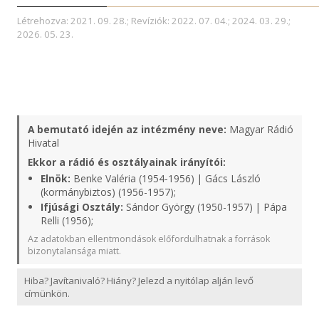
Létrehozva: 2021. 09. 28.; Revíziók: 2022. 07. 04.; 2024. 03. 29.;
2026. 05. 23.
A bemutató idején az intézmény neve:
Magyar Rádió
Hivatal
Ekkor a rádió és osztályainak irányítói:
Elnök:
Benke Valéria (1954-1956) | Gács László
(kormánybiztos) (1956-1957);
Ifjúsági Osztály:
Sándor György (1950-1957) | Pápa
Relli (1956);
Az adatokban ellentmondások előfordulhatnak a források
bizonytalansága miatt.
Hiba? Javítanivaló? Hiány? Jelezd a nyitólap alján levő
címünkön.