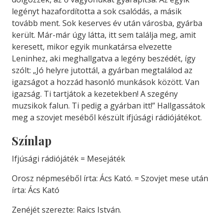
legényt hazafordította a sok csalódás, a másik
tovább ment. Sok keserves év után városba, gyárba
került. Már-már úgy látta, itt sem találja meg, amit
keresett, mikor egyik munkatársa elvezette
Leninhez, aki meghallgatva a legény beszédét, így
szólt: „Jó helyre jutottál, a gyárban megtalálod az
igazságot a hozzád hasonló munkások között. Van
igazság. Ti tartjátok a kezetekben! A szegény
muzsikok falun. Ti pedig a gyárban itt!” Hallgassátok
meg a szovjet meséből készült ifjúsági rádiójátékot.
Színlap
Ifjúsági rádiójáték = Mesejáték
Orosz népmeséből írta: Ács Kató. = Szovjet mese után
írta: Ács Kató
Zenéjét szerezte: Raics István.