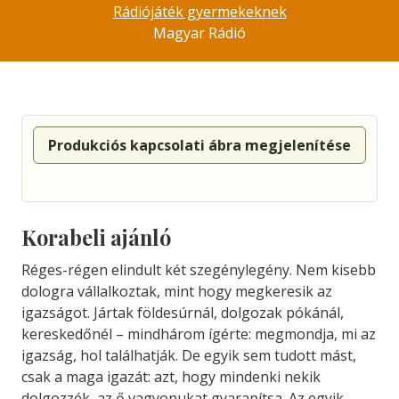
Rádiójáték gyermekeknek
Magyar Rádió
Produkciós kapcsolati ábra megjelenítése
Korabeli ajánló
Réges-régen elindult két szegénylegény. Nem kisebb
dologra vállalkoztak, mint hogy megkeresik az
igazságot. Jártak földesúrnál, dolgozak pókánál,
kereskedőnél – mindhárom ígérte: megmondja, mi az
igazság, hol találhatják. De egyik sem tudott mást,
csak a maga igazát: azt, hogy mindenki nekik
dolgozzék, az ő vagyonukat gyarapítsa. Az egyik