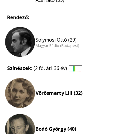
Ács Kató (39)
Rendező:
Solymosi Ottó (29)
Magyar Rádió (Budapest)
Színészek:
(2 fő, átl. 36 év)
Életkori
eloszlás
nagyítása
Vörösmarty Lili (32)
Bodó György (40)