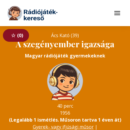
Tovább a navigációhoz
Tovább a tartalomhoz
Menü
0
Ács Kató (39)
A szegényember igazsága
Magyar rádiójáték gyermekeknek
40 perc
1956
(Legalább 1 ismétlés. Műsoron tartva 1 éven át)
Gyerek- vagy ifjúsági műsor
|