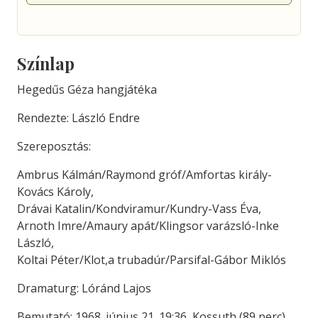
Színlap
Hegedűs Géza hangjátéka
Rendezte: László Endre
Szereposztás:
Ambrus Kálmán/Raymond gróf/Amfortas király-
Kovács Károly,
Drávai Katalin/Kondviramur/Kundry-Vass Éva,
Arnoth Imre/Amaury apát/Klingsor varázsló-Inke
László,
Koltai Péter/Klot,a trubadúr/Parsifal-Gábor Miklós
Dramaturg: Lóránd Lajos
Bemutató: 1968. június 21. 19:36, Kossuth (89 perc)