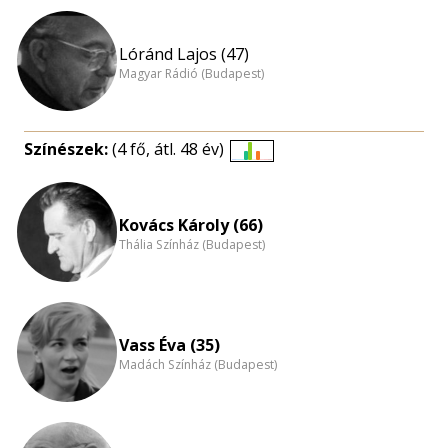
Lóránd Lajos (47)
Magyar Rádió (Budapest)
Színészek:
(4 fő, átl. 48 év)
Életkori
eloszlás
nagyítása
Kovács Károly (66)
Thália Színház (Budapest)
Vass Éva (35)
Madách Színház (Budapest)