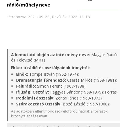
rádió/műhely neve
Létrehozva: 2021. 09. 28.; Revíziók: 2022. 12. 18.
A bemutató idején az intézmény neve:
Magyar Rádió
és Televízió (MRT)
Ekkor a rádió és osztályainak irányítói:
Elnök:
Tömpe István (1962-1974);
Dramaturgia főrendező:
Cserés Miklós (1958-1981);
Falurádió:
Simon Ferenc (1967-1988);
Ifjúsági Osztály:
Faggyas Sándor (1968-1979);
Forrás
Irodalmi Főosztály:
Zentai János (1963-1973);
Szórakoztató Osztály:
Bozó László (1967-1968);
Az adatokban ellentmondások előfordulhatnak a források
bizonytalansága miatt.