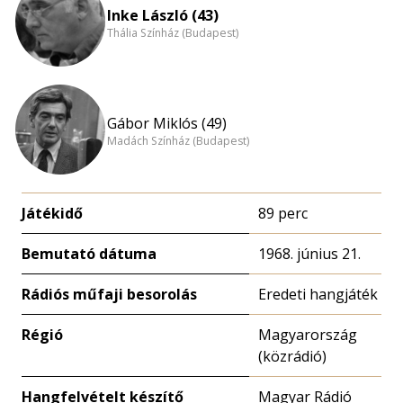
Inke László (43)
Thália Színház (Budapest)
Gábor Miklós (49)
Madách Színház (Budapest)
Játékidő
89 perc
Bemutató dátuma
1968. június 21.
Rádiós műfaji besorolás
Eredeti hangjáték
Régió
Magyarország
(közrádió)
Hangfelvételt készítő
Magyar Rádió