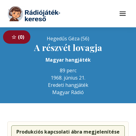
Tovább a navigációhoz
Tovább a tartalomhoz
Menü
0
Hegedűs Géza (56)
A részvét lovagja
Magyar hangjáték
89 perc
1968. június 21.
Eredeti hangjáték
Magyar Rádió
Produkciós kapcsolati ábra megjelenítése