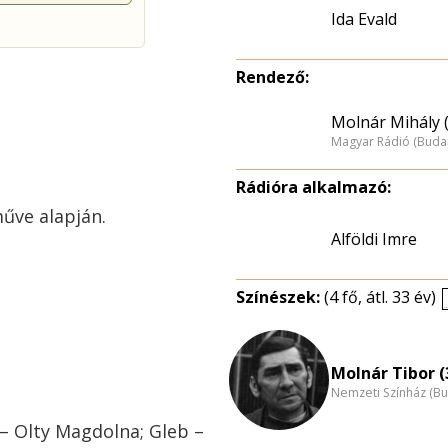
Ida Evald
Rendező:
Molnár Mihály 
Magyar Rádió (Buda
Rádióra alkalmazó:
műve alapján.
Alföldi Imre
Színészek:
(4 fő, átl. 33 év)
Molnár Tibor (
Nemzeti Színház (B
 – Olty Magdolna; Gleb –