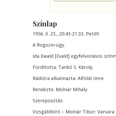
Színlap
1956. X. 23., 20:43-21:33, Petőfi
A Rogozin-ügy.
Ida Ewald [Evald] egyfelvonásos szín
Fordította: Tankó S. Károly.
Rádióra alkalmazta: Alföldi Imre.
Rendezte: Molnár Mihály.
Szereposztás:
Vizsgálóbíró – Molnár Tibor; Varvara