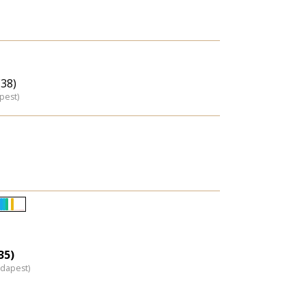
(38)
pest)
Életkori
eloszlás
nagyítása
35)
udapest)