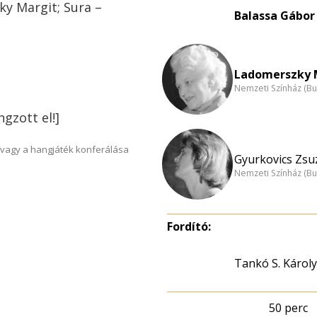
ky Margit; Sura –
Balassa Gábor 
Ladomerszky M
Nemzeti Színház (B
gzott el!]
vagy a hangjáték konferálása
Gyurkovics Zsuz
Nemzeti Színház (B
Fordító:
Tankó S. Károly
50 perc