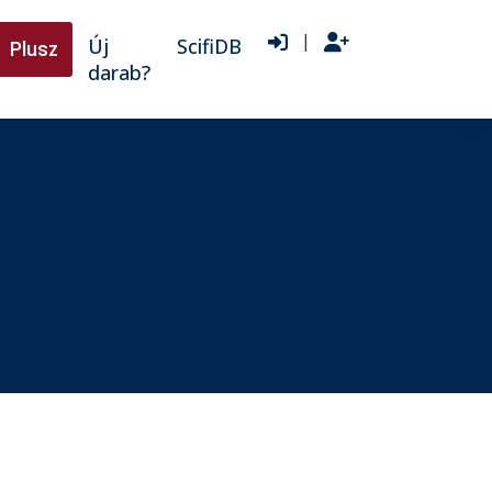
|
Új
ScifiDB
Plusz
darab?