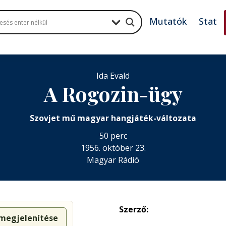
Mutatók
Stat
Ida Evald
A Rogozin-ügy
Szovjet mű magyar hangjáték-változata
50 perc
1956. október 23.
Magyar Rádió
Szerző:
 megjelenítése