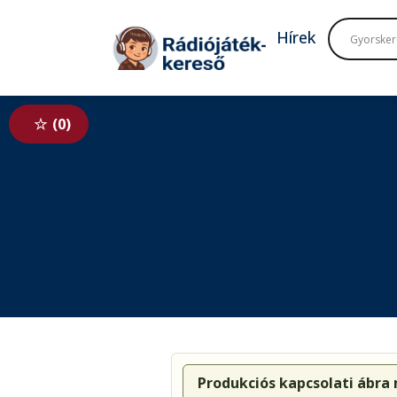
Tovább a navigációhoz
Tovább a tartalomhoz
Hírek
0
Produkciós kapcsolati ábra