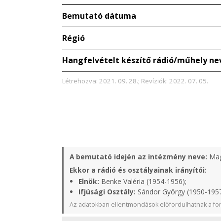
Bemutató dátuma
Régió
Hangfelvételt készítő rádió/műhely ne
Létrehozva: 2021. 09. 28.; Revíziók: 2022. 07. 05.
A bemutató idején az intézmény neve:
Mag
Ekkor a rádió és osztályainak irányítói:
Elnök:
Benke Valéria (1954-1956);
Ifjúsági Osztály:
Sándor György (1950-1957)
Az adatokban ellentmondások előfordulhatnak a for