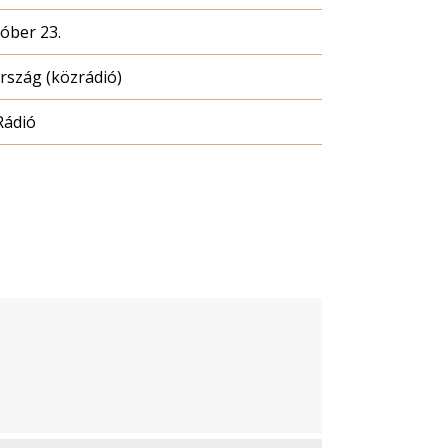
tóber 23.
szág (közrádió)
Rádió