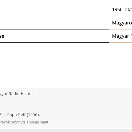
1956. ok
Magyaror
ve
Magyar 
yar Rádió Hivatal
 | Pápa Relli (1956);
rások bizonytalansága miatt.