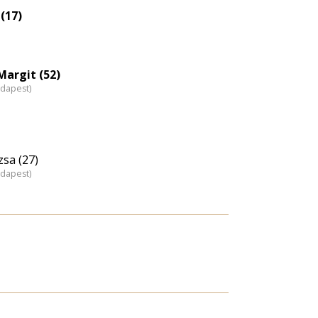
(17)
argit (52)
udapest)
sa (27)
udapest)