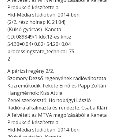
A felvételt az MTVA megbízásából a Kaneta
Produkció készítette a
Híd-Média stúdióban, 2014-ben.
(2/2. rész holnap K. 21.04)
(Külső gyártás)- Kaneta
CD: 089849/1 Idő:12-es khsz
54.30=0.04+0.02+54.20+0.04
processingstate_technical: 75
2
A párizsi regény 2/2.
Szomory Dezső regényének rádióváltozata
Közreműködik: Fekete Ernő és Papp Zoltán
Hangmérnök: Kiss Attila
Zenei szerkesztő: Hortobágyi László
Rádióra alkalmazta és rendezte: Csaba Klári
A felvételt az MTVA megbízásából a Kaneta
Produkció készítette a
Híd-Média stúdióban, 2014-ben.