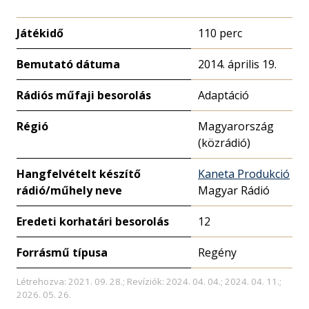
Játékidő
110 perc
Bemutató dátuma
2014. április 19.
Rádiós műfaji besorolás
Adaptáció
Régió
Magyarország
(közrádió)
Hangfelvételt készítő
Kaneta Produkció
rádió/műhely neve
Magyar Rádió
Eredeti korhatári besorolás
12
Forrásmű típusa
Regény
Létrehozva: 2021. 09. 28.; Revíziók: 2024. 04. 04.; 2024. 04. 11.;
2026. 05. 26.