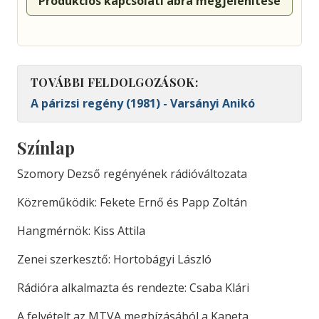
Produkciós kapcsolati ábra megjelenítése
TOVÁBBI FELDOLGOZÁSOK:
A párizsi regény (1981) - Varsányi Anikó
Színlap
Szomory Dezső regényének rádióváltozata
Közreműködik: Fekete Ernő és Papp Zoltán
Hangmérnök: Kiss Attila
Zenei szerkesztő: Hortobágyi László
Rádióra alkalmazta és rendezte: Csaba Klári
A felvételt az MTVA megbízásából a Kaneta