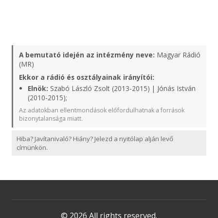
A bemutató idején az intézmény neve:
Magyar Rádió
(MR)
Ekkor a rádió és osztályainak irányítói:
Elnök:
Szabó László Zsolt (2013-2015) | Jónás István
(2010-2015);
Az adatokban ellentmondások előfordulhatnak a források
bizonytalansága miatt.
Hiba? Javítanivaló? Hiány? Jelezd a nyitólap alján levő
címünkön.
© 2026 All rights reserved.