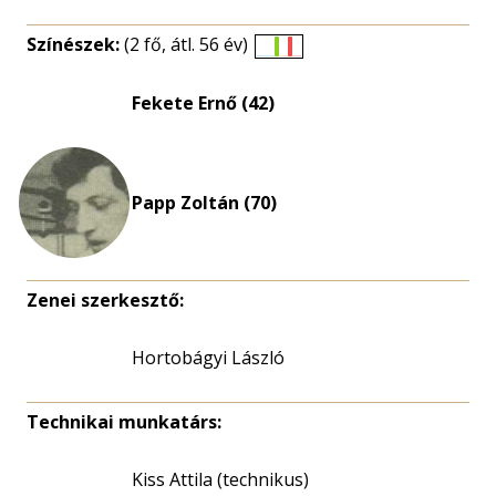
Színészek:
(2 fő, átl. 56 év)
Életkori
eloszlás
Fekete Ernő (42)
nagyítása
Papp Zoltán (70)
Zenei szerkesztő:
Hortobágyi László
Technikai munkatárs:
Kiss Attila (technikus)