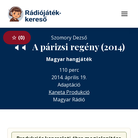
Tovább a navigációhoz
Tovább a tartalomhoz
Menü
0
Szomory Dezső
A párizsi regény (2014)
🔈
🔈
Magyar hangjáték
110 perc
2014. április 19.
Adaptáció
Kaneta Produkció
Magyar Rádió