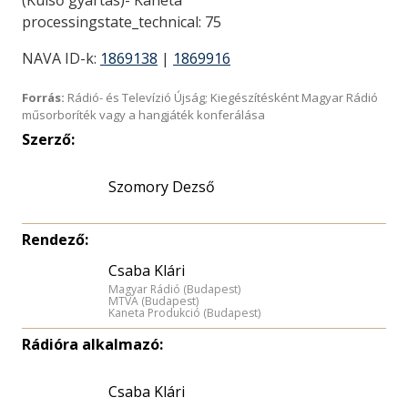
(Külső gyártás)- Kaneta
processingstate_technical: 75
NAVA ID-k:
1869138
|
1869916
Forrás:
Rádió- és Televízió Újság; Kiegészítésként Magyar Rádió
műsorboríték vagy a hangjáték konferálása
Szerző:
Szomory Dezső
Rendező:
Csaba Klári
Magyar Rádió (Budapest)
MTVA (Budapest)
Kaneta Produkció (Budapest)
Rádióra alkalmazó:
Csaba Klári