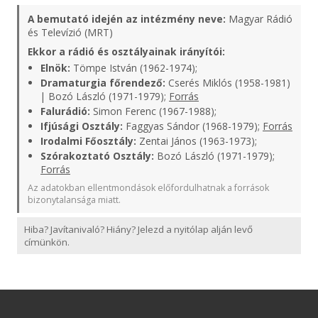
A bemutató idején az intézmény neve:
Magyar Rádió
és Televízió (MRT)
Ekkor a rádió és osztályainak irányítói:
Elnök:
Tömpe István (1962-1974);
Dramaturgia főrendező:
Cserés Miklós (1958-1981)
| Bozó László (1971-1979);
Forrás
Falurádió:
Simon Ferenc (1967-1988);
Ifjúsági Osztály:
Faggyas Sándor (1968-1979);
Forrás
Irodalmi Főosztály:
Zentai János (1963-1973);
Szórakoztató Osztály:
Bozó László (1971-1979);
Forrás
Az adatokban ellentmondások előfordulhatnak a források
bizonytalansága miatt.
Hiba? Javítanivaló? Hiány? Jelezd a nyitólap alján levő
címünkön.