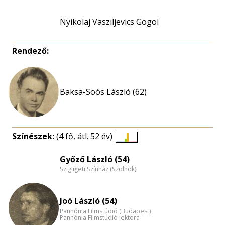
Nyikolaj Vasziljevics Gogol
Rendező:
Baksa-Soós László (62)
Színészek:
(4 fő, átl. 52 év)
Életkori
eloszlás
Győző László (54)
Szigligeti Színház (Szolnok)
nagyítása
Joó László (54)
Pannónia Filmstúdió (Budapest)
Pannónia Filmstúdió lektora