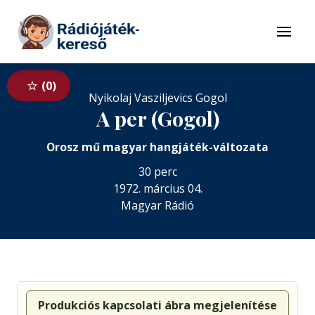
Tovább a navigációhoz
Tovább a tartalomhoz
Menü
0
Nyikolaj Vasziljevics Gogol
A per (Gogol)
Orosz mű magyar hangjáték-változata
30 perc
1972. március 04.
Magyar Rádió
Produkciós kapcsolati ábra megjelenítése