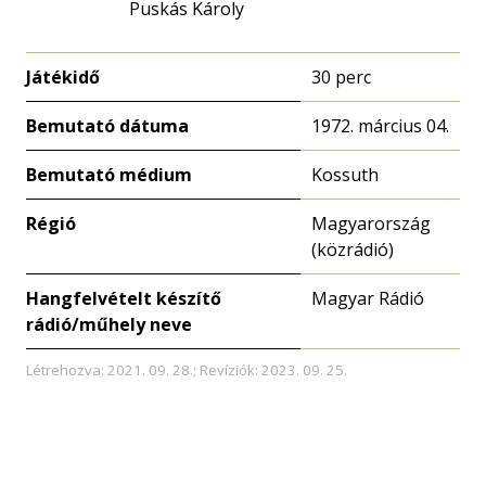
Puskás Károly
Játékidő
30 perc
Bemutató dátuma
1972. március 04.
Bemutató médium
Kossuth
Régió
Magyarország
(közrádió)
Hangfelvételt készítő
Magyar Rádió
rádió/műhely neve
Létrehozva: 2021. 09. 28.; Revíziók: 2023. 09. 25.