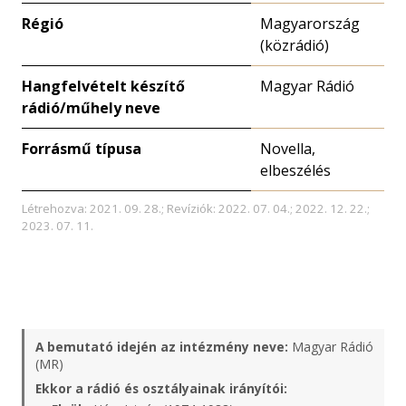
Régió
Magyarország
(közrádió)
Hangfelvételt készítő
Magyar Rádió
rádió/műhely neve
Forrásmű típusa
Novella,
elbeszélés
Létrehozva: 2021. 09. 28.; Revíziók: 2022. 07. 04.; 2022. 12. 22.;
2023. 07. 11.
A bemutató idején az intézmény neve:
Magyar Rádió
(MR)
Ekkor a rádió és osztályainak irányítói: