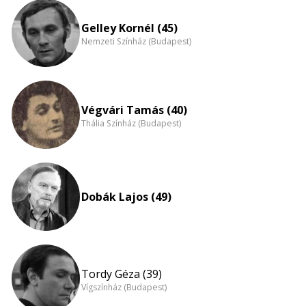
eloszlás
nagyítása
Gelley Kornél (45)
Nemzeti Színház (Budapest)
Végvári Tamás (40)
Thália Színház (Budapest)
Dobák Lajos (49)
Tordy Géza (39)
Vígszínház (Budapest)