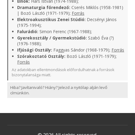
Elnök:
Hárs István (1974-1988);
Dramaturgia főrendező:
Cserés Miklós (1958-1981)
| Bozó László (1971-1979);
Forrás
Elektroakusztikus Zenei Stúdió:
Decsényi János
(1975-1994);
Falurádió:
Simon Ferenc (1967-1988);
Gyerekosztály / Gyermekstúdió:
Szabó Éva (?)
(1976-1988);
Ifjúsági Osztály:
Faggyas Sándor (1968-1979);
Forrás
Szórakoztató Osztály:
Bozó László (1971-1979);
Forrás
Az adatokban ellentmondások előfordulhatnak a források
bizonytalansága miatt.
Hiba? Javítanivaló? Hiány? Jelezd a nyitólap alján levő
címünkön.