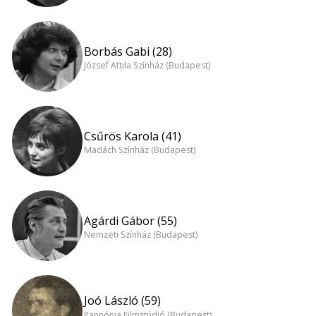
Borbás Gabi (28)
József Attila Színház (Budapest)
Csűrös Karola (41)
Madách Színház (Budapest)
Agárdi Gábor (55)
Nemzeti Színház (Budapest)
Joó László (59)
Pannónia Filmstúdió (Budapest)