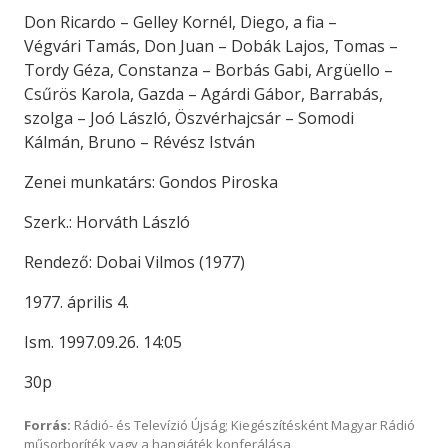
Don Ricardo – Gelley Kornél, Diego, a fia –
Végvári Tamás, Don Juan – Dobák Lajos, Tomas –
Tordy Géza, Constanza – Borbás Gabi, Argüello –
Csűrös Karola, Gazda – Agárdi Gábor, Barrabás,
szolga – Joó László, Öszvérhajcsár – Somodi
Kálmán, Bruno – Révész István
Zenei munkatárs: Gondos Piroska
Szerk.: Horváth László
Rendező: Dobai Vilmos (1977)
1977. április 4.
Ism. 1997.09.26. 14:05
30p
Forrás:
Rádió- és Televízió Újság; Kiegészítésként Magyar Rádió
műsorboríték vagy a hangjáték konferálása