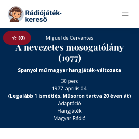
Tovább a navigációhoz
Tovább a tartalomhoz
Menü
0
Miguel de Cervantes
A nevezetes mosogatólány
(1977)
Spanyol mű magyar hangjáték-változata
30 perc
1977. április 04.
(Legalább 1 ismétlés. Műsoron tartva 20 éven át)
Adaptáció
Hangjáték
Magyar Rádió