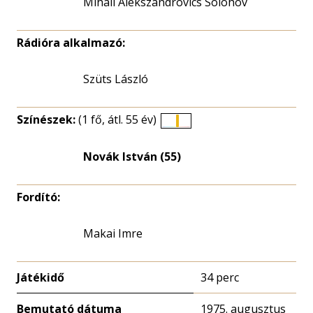
Mihail Alekszandrovics Solohov
Rádióra alkalmazó:
Szüts László
Színészek:
(1 fő, átl. 55 év)
Életkori
eloszlás
Novák István (55)
nagyítása
Fordító:
Makai Imre
Játékidő
34 perc
Bemutató dátuma
1975. augusztus