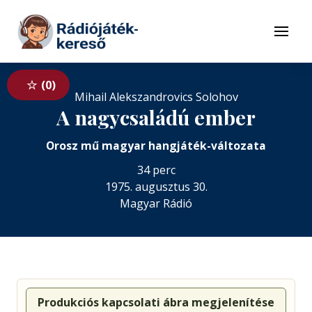
Tovább a navigációhoz
Tovább a tartalomhoz
Menü
0
Mihail Alekszandrovics Solohov
A nagycsaládú ember
Orosz mű magyar hangjáték-változata
34 perc
1975. augusztus 30.
Magyar Rádió
Produkciós kapcsolati ábra megjelenítése