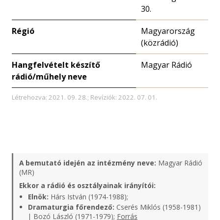
30.
Régió
Magyarország
(közrádió)
Hangfelvételt készítő
Magyar Rádió
rádió/műhely neve
Létrehozva: 2021. 09. 28.; Revíziók: 2022. 07. 01.
A bemutató idején az intézmény neve:
Magyar Rádió
(MR)
Ekkor a rádió és osztályainak irányítói:
Elnök:
Hárs István (1974-1988);
Dramaturgia főrendező:
Cserés Miklós (1958-1981)
| Bozó László (1971-1979);
Forrás