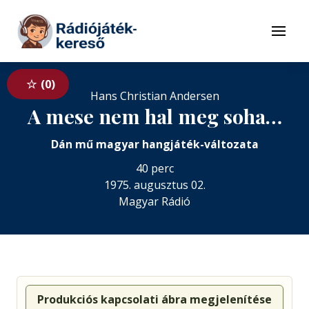
Tovább a navigációhoz
Tovább a tartalomhoz
Menü
0
Hans Christian Andersen
A mese nem hal meg soha…
Dán mű magyar hangjáték-változata
40 perc
1975. augusztus 02.
Magyar Rádió
Produkciós kapcsolati ábra megjelenítése