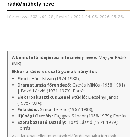
rádió/műhely neve
Létrehozva: 2021. 09. 28.; Revíziók: 2024. 04. 05.; 2026. 05. 26.
A bemutató idején az intézmény neve:
Magyar Rádió
(MR)
Ekkor a rádió és osztályainak irányítói:
Elnök:
Hárs István (1974-1988);
Dramaturgia főrendező:
Cserés Miklós (1958-1981)
| Bozó László (1971-1979);
Forrás
Elektroakusztikus Zenei Stúdió:
Decsényi János
(1975-1994);
Falurádió:
Simon Ferenc (1967-1988);
Ifjúsági Osztály:
Faggyas Sándor (1968-1979);
Forrás
Szórakoztató Osztály:
Bozó László (1971-1979);
Forrás
Az adatokban ellentmondások előfordulhatnak a források