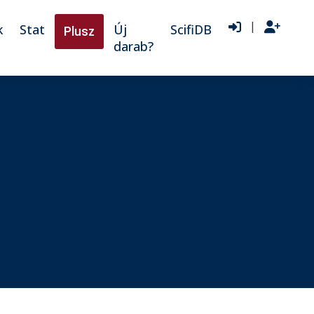
|
k
Stat
Új
ScifiDB
Plusz
darab?