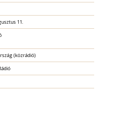
gusztus 11.
ó
szág (közrádió)
Rádió