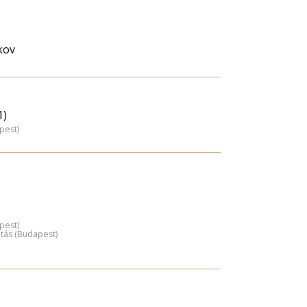
kov
1)
pest)
pest)
atás (Budapest)