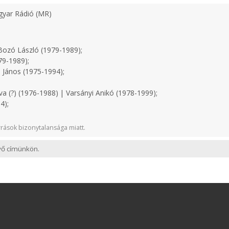
yar Rádió (MR)
ozó László (1979-1989);
79-1989);
 János (1975-1994);
a (?) (1976-1988) | Varsányi Anikó (1978-1999);
4);
rások bizonytalansága miatt.
evő címünkön.