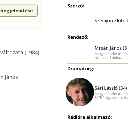
Szerző:
 megjelenítése
Szemjon Zlotni
Rendező:
Mrsán János (3
változata (1984)
Magyar Rádió (Buda
Nemzeti Színház
Dramaturg:
án János
Sári László (34)
Magyar Rádió (Buda
ELTE / egyetemi okt
Rádióra alkalmazó: