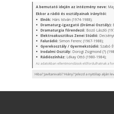
A bemutató idején az intézmény neve:
Mag
Ekkor a rádió és osztályainak irányítói:
Elnök:
Hárs István (1974-1988);
Dramaturg-igazgató (Drámai Osztály):
B
Dramaturgia főrendező:
Bozó László (19
Elektroakusztikus Zenei Stúdió:
Decsényi
Falurádió:
Simon Ferenc (1967-1988);
Gyerekosztály / Gyermekstúdió:
Szabó Év
Irodalmi Osztály:
Dorogi Zsigmond (?) (198
Rádiószínház:
Lékay Ottó (1980-1984);
Az adatokban ellentmondások előfordulhatnak a for
Hiba? Javítanivaló? Hiány? Jelezd a nyitólap alján l