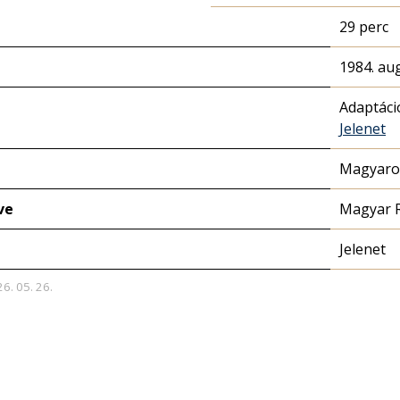
29 perc
1984. au
Adaptáci
Jelenet
Magyaror
ve
Magyar 
Jelenet
26. 05. 26.