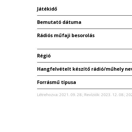
Játékidő
Bemutató dátuma
Rádiós műfaji besorolás
Régió
Hangfelvételt készítő rádió/műhely ne
Forrásmű típusa
Létrehozva: 2021. 09. 28.; Revíziók: 2023. 12. 08.; 20