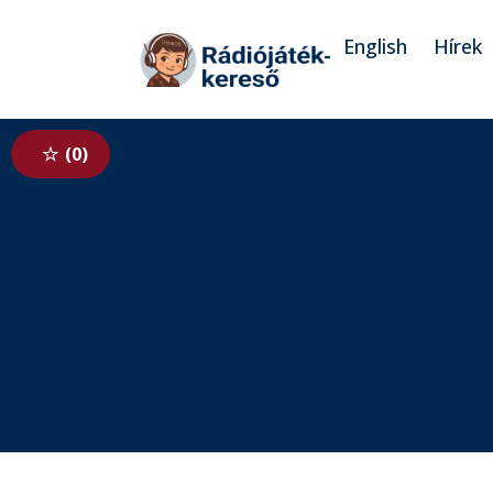
Tovább a navigációhoz
Tovább a tartalomhoz
English
Hírek
0