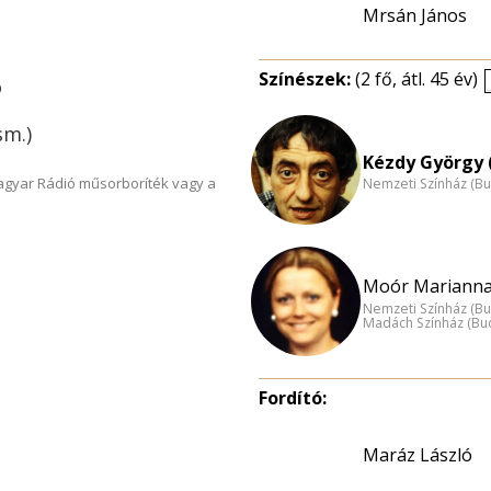
Mrsán János
Színészek:
(2 fő, átl. 45 év)
ó
sm.)
Kézdy György 
Magyar Rádió műsorboríték vagy a
Nemzeti Színház (B
Moór Marianna
Nemzeti Színház (B
Madách Színház (Bu
Fordító:
Maráz László