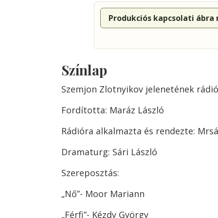
Produkciós kapcsolati ábra
Színlap
Szemjon Zlotnyikov jelenetének rádió
Fordította: Maráz László
Rádióra alkalmazta és rendezte: Mrs
Dramaturg: Sári László
Szereposztás:
„Nő”- Moor Mariann
„Férfi”- Kézdy György