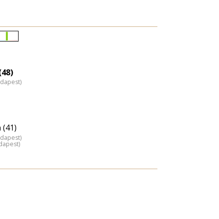
Életkori
eloszlás
nagyítása
(48)
udapest)
 (41)
udapest)
dapest)