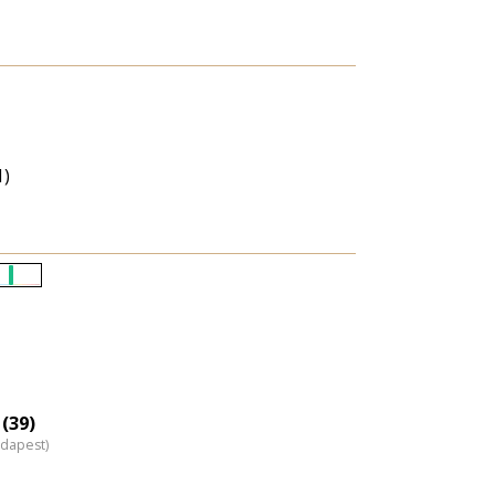
1)
Életkori
eloszlás
nagyítása
(39)
udapest)