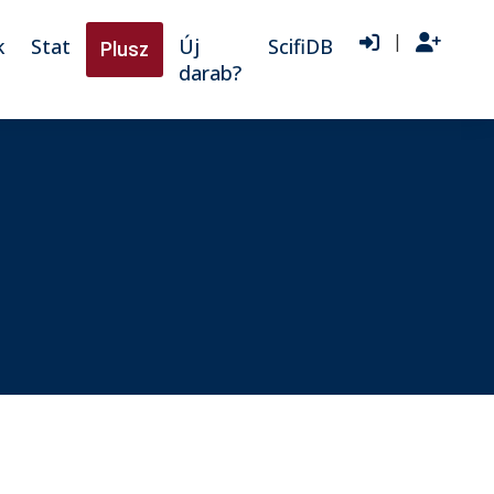
|
k
Stat
Új
ScifiDB
Plusz
darab?