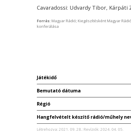
Cavaradossi: Udvardy Tibor, Kárpáti 
Forrás:
Magyar Rádió; Kiegészítésként Magyar Rádió
konferálása
Játékidő
Bemutató dátuma
Régió
Hangfelvételt készítő rádió/műhely ne
Létrehozva: 2021. 09. 28.; Revíziók: 2024. 04. 05.