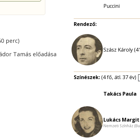
Puccini
Rendező:
60 perc)
Szász Károly (4
 Nádor Tamás előadása
Színészek:
(4 fő, átl. 37 év)
Takács Paula
Lukács Margit 
Nemzeti Színház (B