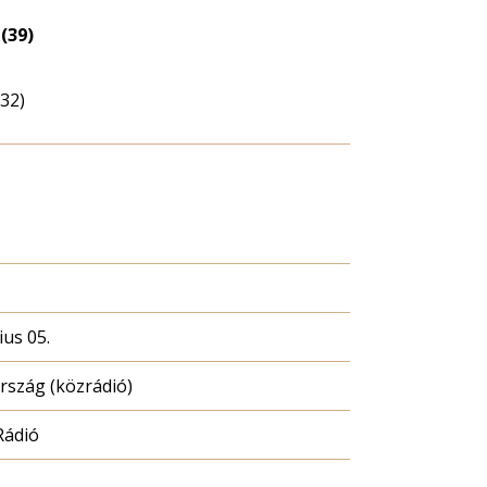
(39)
(32)
ius 05.
szág (közrádió)
Rádió