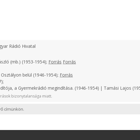
yar Rádió Hivatal
ászló (mb.) (1953-1954);
Forrás
Forrás
 Osztályon belül (1946-1954);
Forrás
);
ndítója, a Gyermekrádió megindítása. (1946-1954) | Tamási Lajos (19
rások bizonytalansága miatt.
evő címünkön.