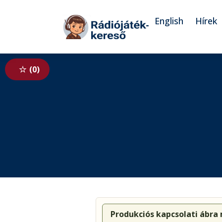
Tovább a navigációhoz
Tovább a tartalomhoz
English
Hírek
0
Produkciós kapcsolati ábra