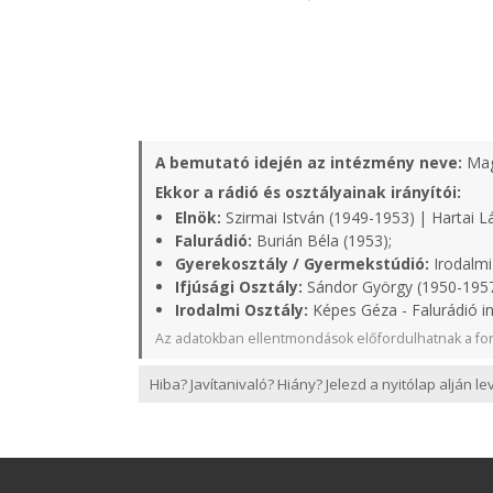
A bemutató idején az intézmény neve:
Mag
Ekkor a rádió és osztályainak irányítói:
Elnök:
Szirmai István (1949-1953) | Hartai L
Falurádió:
Burián Béla (1953);
Gyerekosztály / Gyermekstúdió:
Irodalmi
Ifjúsági Osztály:
Sándor György (1950-1957
Irodalmi Osztály:
Képes Géza - Falurádió i
Az adatokban ellentmondások előfordulhatnak a for
Hiba? Javítanivaló? Hiány? Jelezd a nyitólap alján l