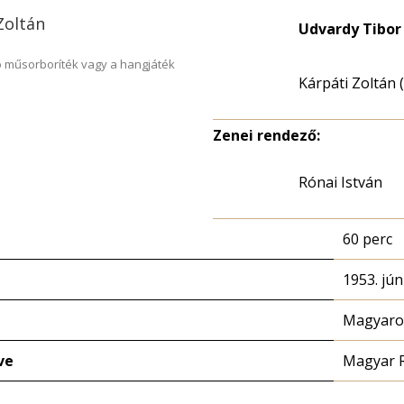
Zoltán
Udvardy Tibor 
 műsorboríték vagy a hangjáték
Kárpáti Zoltán 
Zenei rendező:
Rónai István
60 perc
1953. jún
Magyaror
ve
Magyar 