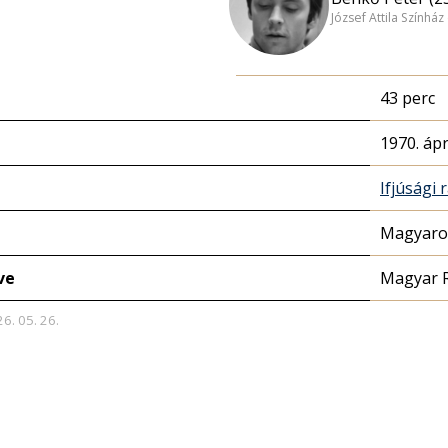
József Attila Színhá
43 perc
1970. ápri
Ifjúsági 
Magyaror
ve
Magyar 
26. 05. 26.