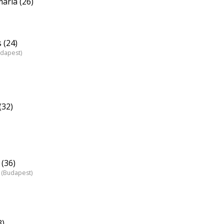
ária (26)
 (24)
udapest)
(32)
(36)
 (Budapest)
3)