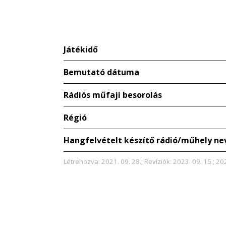
Játékidő
Bemutató dátuma
Rádiós műfaji besorolás
Régió
Hangfelvételt készítő rádió/műhely ne
Létrehozva: 2021. 09. 28.; Revíziók: 2023. 09. 15.; 20