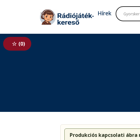
Tovább a navigációhoz
Tovább a tartalomhoz
Hírek
0
Produkciós kapcsolati ábra