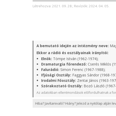
Létrehozva: 2021. 09. 28.; Revíziók: 2024. 04. 05.
A bemutató idején az intézmény neve:
Mag
Ekkor a rádió és osztályainak irányítói:
Elnök:
Tömpe István (1962-1974);
Dramaturgia főrendező:
Cserés Miklós (1
Falurádió:
Simon Ferenc (1967-1988);
Ifjúsági Osztály:
Faggyas Sándor (1968-19
Irodalmi Főosztály:
Zentai János (1963-197
Szórakoztató Osztály:
Bozó László (1967-
Az adatokban ellentmondások előfordulhatnak a for
Hiba? Javítanivaló? Hiány? Jelezd a nyitólap alján l