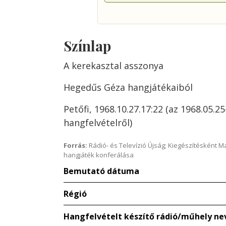
Színlap
A kerekasztal asszonya
Hegedűs Géza hangjátékaiból
Petőfi, 1968.10.27.17:22 (az 1968.05.2
hangfelvételről)
Forrás:
Rádió- és Televízió Újság; Kiegészítésként 
hangjáték konferálása
Bemutató dátuma
Régió
Hangfelvételt készítő rádió/műhely ne