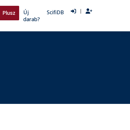
|
Új
ScifiDB
Plusz
darab?