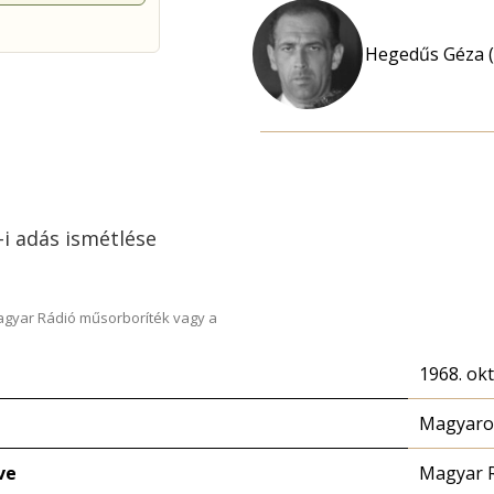
Hegedűs Géza (
5-i adás ismétlése
Magyar Rádió műsorboríték vagy a
1968. ok
Magyaror
ve
Magyar 