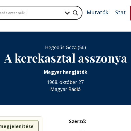
Mutatók
Stat
Hegedűs Géza (56)
A kerekasztal asszonya
Magyar hangjáték
1968. október 27.
Magyar Rádió
Szerző:
 megjelenítése