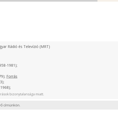
yar Rádió és Televízió (MRT)
958-1981);
79);
Forrás
3);
1968);
rások bizonytalansága miatt.
evő címünkön.