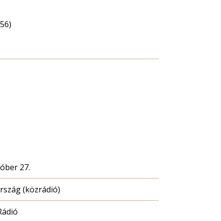
56)
tóber 27.
szág (közrádió)
Rádió