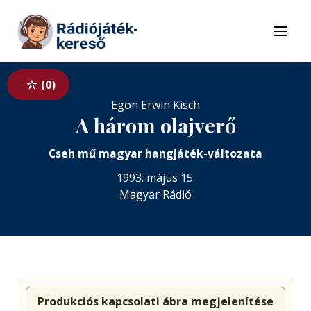
Tovább a navigációhoz
Tovább a tartalomhoz
Menü
0
Egon Erwin Kisch
A három olajverő
Cseh mű magyar hangjáték-változata
1993. május 15.
Magyar Rádió
Produkciós kapcsolati ábra megjelenítése