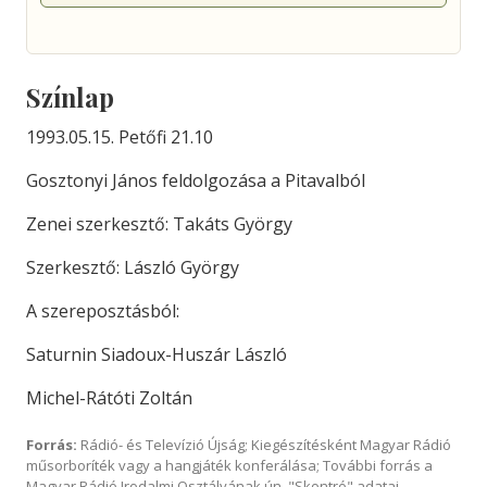
Színlap
1993.05.15. Petőfi 21.10
Gosztonyi János feldolgozása a Pitavalból
Zenei szerkesztő: Takáts György
Szerkesztő: László György
A szereposztásból:
Saturnin Siadoux-Huszár László
Michel-Rátóti Zoltán
Forrás:
Rádió- és Televízió Újság; Kiegészítésként Magyar Rádió
műsorboríték vagy a hangjáték konferálása; További forrás a
Magyar Rádió Irodalmi Osztályának ún. "Skontró" adatai