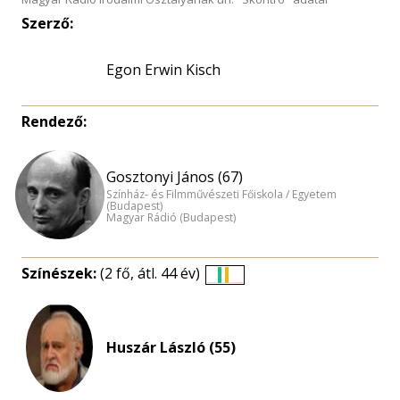
Szerző:
Egon Erwin Kisch
Rendező:
Gosztonyi János (67)
Színház- és Filmművészeti Főiskola / Egyetem
(Budapest)
Magyar Rádió (Budapest)
Színészek:
(2 fő, átl. 44 év)
Életkori
eloszlás
nagyítása
Huszár László (55)