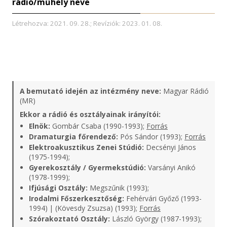
rádió/műhely neve
Létrehozva: 2021. 09. 28.; Revíziók: 2023. 01. 08.
A bemutató idején az intézmény neve:
Magyar Rádió
(MR)
Ekkor a rádió és osztályainak irányítói:
Elnök:
Gombár Csaba (1990-1993);
Forrás
Dramaturgia főrendező:
Pós Sándor (1993);
Forrás
Elektroakusztikus Zenei Stúdió:
Decsényi János
(1975-1994);
Gyerekosztály / Gyermekstúdió:
Varsányi Anikó
(1978-1999);
Ifjúsági Osztály:
Megszűnik (1993);
Irodalmi Főszerkesztőség:
Fehérvári Győző (1993-
1994) | (Kövesdy Zsuzsa) (1993);
Forrás
Szórakoztató Osztály:
László György (1987-1993);