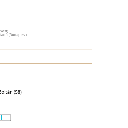
pest)
 Kiadó (Budapest)
oltán (58)
Életkori