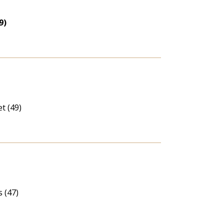
eloszlás
nagyítása
9)
t (49)
 (47)