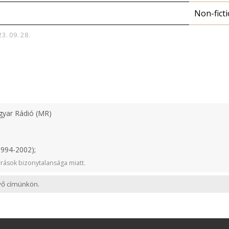
Non-fict
23. 09. 28.
yar Rádió (MR)
1994-2002);
rások bizonytalansága miatt.
evő címünkön.