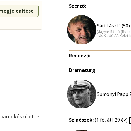
Szerző:
 megjelenítése
Sári László (50)
Magyar Rádió (Buda
Írás Kiadó / A Kelet
Rendező:
Dramaturg:
Sumonyi Papp Z
riann készítette.
Színészek:
(1 fő, átl. 29 év)