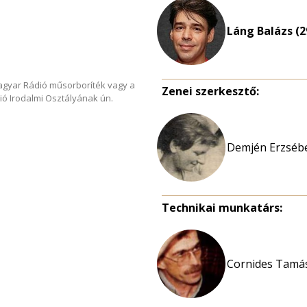
Láng Balázs (2
Magyar Rádió műsorboríték vagy a
Zenei szerkesztő:
ió Irodalmi Osztályának ún.
Demjén Erzsébe
Technikai munkatárs:
Cornides Tamás