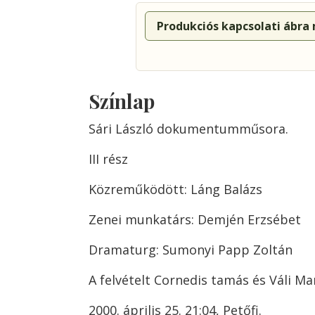
Produkciós kapcsolati ábra
Színlap
Sári László dokumentumműsora.
III rész
Közreműködött: Láng Balázs
Zenei munkatárs: Demjén Erzsébet
Dramaturg: Sumonyi Papp Zoltán
A felvételt Cornedis tamás és Váli Ma
2000. április 25. 21:04, Petőfi.