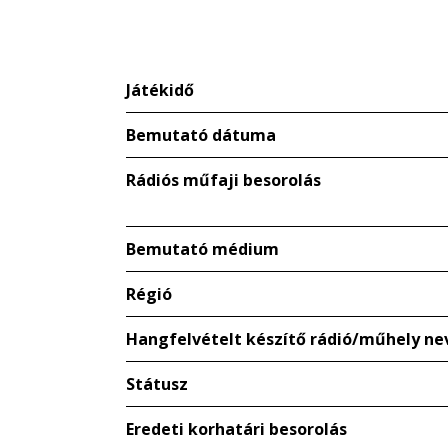
Játékidő
Bemutató dátuma
Rádiós műfaji besorolás
Bemutató médium
Régió
Hangfelvételt készítő rádió/műhely ne
Státusz
Eredeti korhatári besorolás