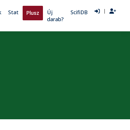
|
k
Stat
Új
ScifiDB
Plusz
darab?