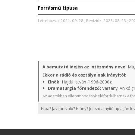
Forrásmű típusa
Létrehozva: 2021. 09. 28.; Revíziók: 2023. 08. 23.; 20
A bemutató idején az intézmény neve:
Mag
Ekkor a rádió és osztályainak irányítói:
Elnök:
Hajdú István (1996-2000);
Dramaturgia főrendező:
Varsányi Anikó (
Az adatokban ellentmondások előfordulhatnak a for
Hiba? Javítanivaló? Hiány? Jelezd a nyitólap alján l