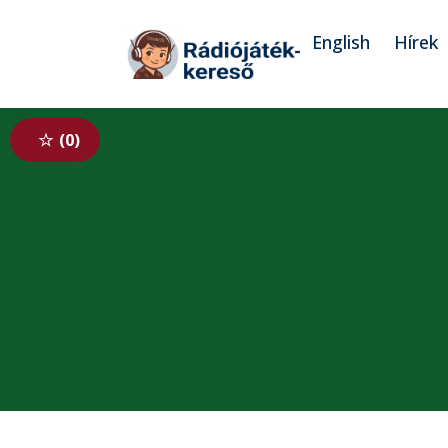
Tovább a navigációhoz
Tovább a tartalomhoz
English
Hírek
0