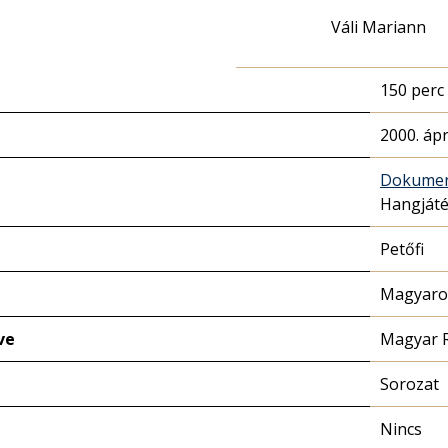
Váli Mariann
150 perc
2000. ápr
Dokume
Hangját
Petőfi
Magyaror
ve
Magyar 
Sorozat
Nincs