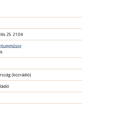
ilis 25. 21:04
ntumműsor
ék
szág (közrádió)
Rádió