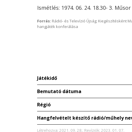
Ismétlés: 1974. 06. 24. 18.30- 3. Műsor
Forrás:
Rádió- és Televízió Újság; Kiegészítésként 
hangjáték konferálása
Játékidő
Bemutató dátuma
Régió
Hangfelvételt készítő rádió/műhely ne
Létrehozva: 2021. 09. 28.; Revíziók: 2023. 01. 07.