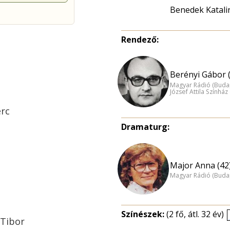
Benedek Katali
Rendező:
Berényi Gábor 
Magyar Rádió (Buda
József Attila Színhá
erc
Dramaturg:
Major Anna (42
Magyar Rádió (Buda
Színészek:
(2 fő, átl. 32 év)
 Tibor