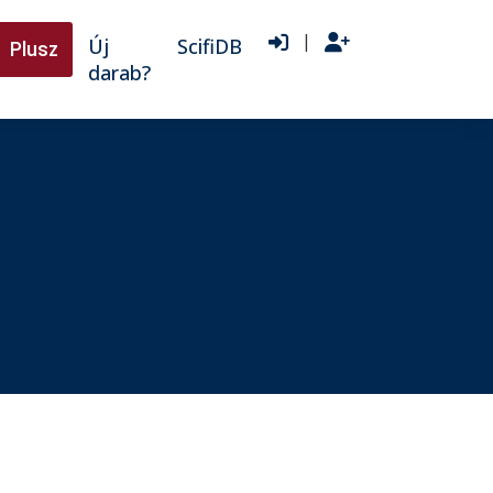
|
Új
ScifiDB
Plusz
darab?