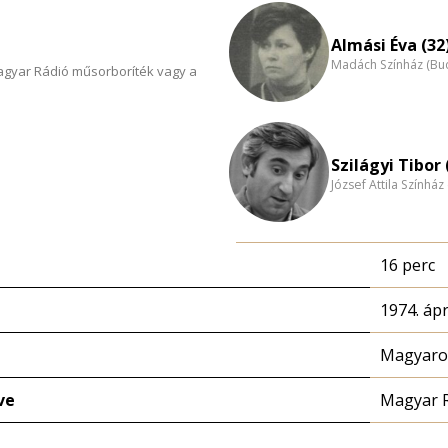
Almási Éva (32
Madách Színház (Bu
Magyar Rádió műsorboríték vagy a
Szilágyi Tibor 
József Attila Színhá
16 perc
1974. ápri
Magyaror
ve
Magyar 