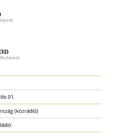
eloszlás
nagyítása
)
dapest)
(32)
z (Budapest)
lis 01.
szág (közrádió)
Rádió