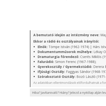
A bemutató idején az intézmény neve:
Mag
Ekkor a rádió és osztályainak irányítói:
Elnök:
Tömpe István (1962-1974) | Hárs Istv
Dokumentumműsorok műhelye:
Lékay Ot
Dramaturgia főrendező:
Cserés Miklós (1
Falurádió:
Simon Ferenc (1967-1988);
Gyerekosztály / Gyermekstúdió:
Derera É
Ifjúsági Osztály:
Faggyas Sándor (1968-19
Szórakoztató Osztály:
Bozó László (1971
Az adatokban ellentmondások előfordulhatnak a for
Hiba? Javítanivaló? Hiány? Jelezd a nyitólap alján l