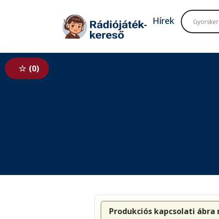
Tovább a navigációhoz
Tovább a tartalomhoz
Hírek
0
Produkciós kapcsolati ábra