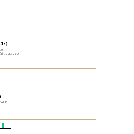
n
(47)
pest)
z (Budapest)
)
pest)
Életkori