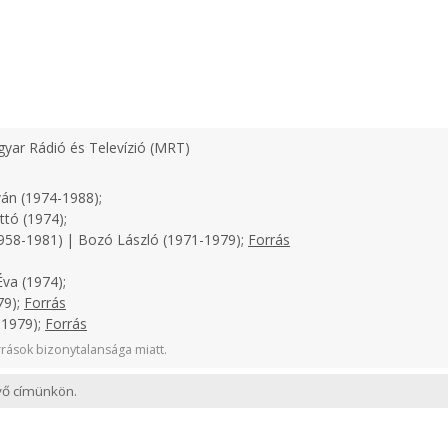
yar Rádió és Televízió (MRT)
án (1974-1988);
tó (1974);
958-1981) | Bozó László (1971-1979);
Forrás
va (1974);
79);
Forrás
-1979);
Forrás
rások bizonytalansága miatt.
evő címünkön.