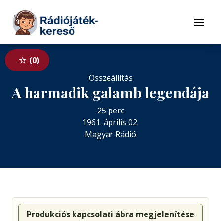
Tovább a navigációhoz
Tovább a tartalomhoz
Menü
0
Összeállítás
A harmadik galamb legendája
25 perc
1961. április 02.
Magyar Rádió
Produkciós kapcsolati ábra megjelenítése