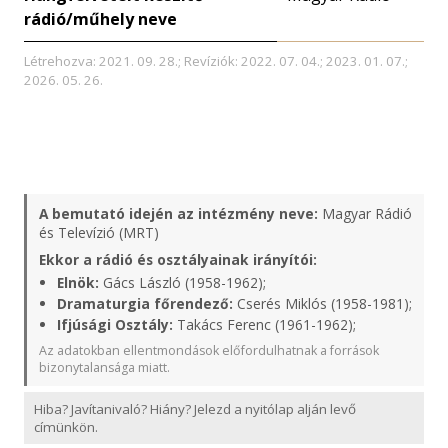
rádió/műhely neve
Létrehozva: 2021. 09. 28.; Revíziók: 2022. 07. 04.; 2023. 01. 07.;
2026. 05. 26.
A bemutató idején az intézmény neve:
Magyar Rádió
és Televízió (MRT)
Ekkor a rádió és osztályainak irányítói:
Elnök:
Gács László (1958-1962);
Dramaturgia főrendező:
Cserés Miklós (1958-1981);
Ifjúsági Osztály:
Takács Ferenc (1961-1962);
Az adatokban ellentmondások előfordulhatnak a források
bizonytalansága miatt.
Hiba? Javítanivaló? Hiány? Jelezd a nyitólap alján levő
címünkön.