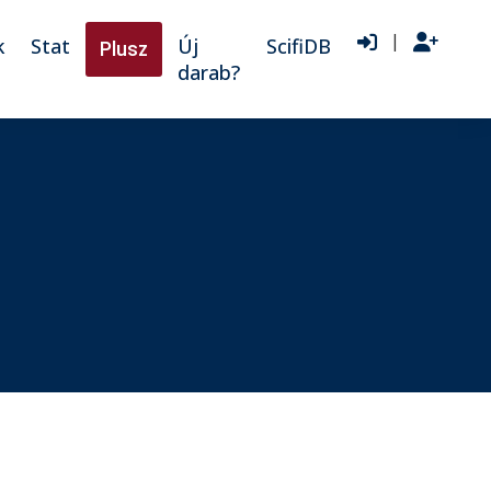
|
k
Stat
Új
ScifiDB
Plusz
darab?