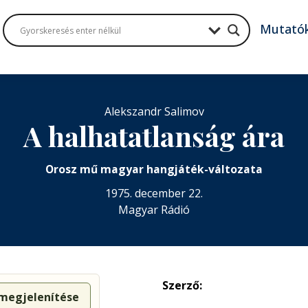
Mutató
Alekszandr Salimov
A halhatatlanság ára
Orosz mű magyar hangjáték-változata
1975. december 22.
Magyar Rádió
Szerző:
 megjelenítése