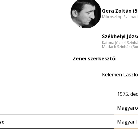
Gera Zoltán (5
Mikroszkóp Színpad
Székhelyi Józs
Katona József Szính
Madách Színház (Bu
Zenei szerkesztő:
Kelemen László
1975. de
Magyaror
ve
Magyar 