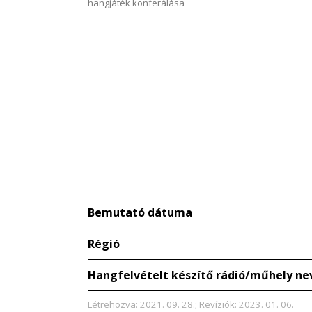
hangjáték konferálása
Bemutató dátuma
Régió
Hangfelvételt készítő rádió/műhely ne
Létrehozva: 2021. 09. 28.; Revíziók: 2023. 01. 06.