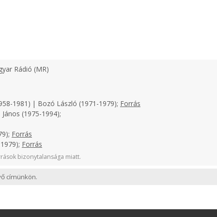
yar Rádió (MR)
958-1981) | Bozó László (1971-1979);
Forrás
 János (1975-1994);
79);
Forrás
-1979);
Forrás
rások bizonytalansága miatt.
evő címünkön.