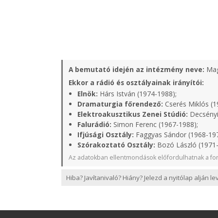
A bemutató idején az intézmény neve:
Mag
Ekkor a rádió és osztályainak irányítói:
Elnök:
Hárs István (1974-1988);
Dramaturgia főrendező:
Cserés Miklós (1
Elektroakusztikus Zenei Stúdió:
Decsényi
Falurádió:
Simon Ferenc (1967-1988);
Ifjúsági Osztály:
Faggyas Sándor (1968-19
Szórakoztató Osztály:
Bozó László (1971
Az adatokban ellentmondások előfordulhatnak a for
Hiba? Javítanivaló? Hiány? Jelezd a nyitólap alján l