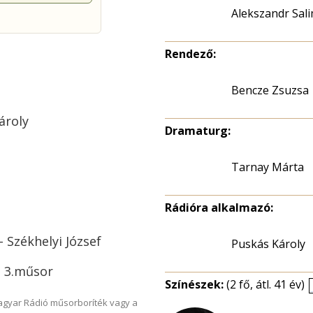
Alekszandr Sal
Rendező:
Bencze Zsuzsa
ároly
Dramaturg:
Tarnay Márta
Rádióra alkalmazó:
 Székhelyi József
Puskás Károly
, 3.műsor
Színészek:
(2 fő, átl. 41 év)
Magyar Rádió műsorboríték vagy a