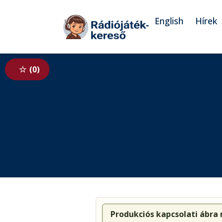
Tovább a navigációhoz
Tovább a tartalomhoz
English
Hírek
0
Produkciós kapcsolati ábra