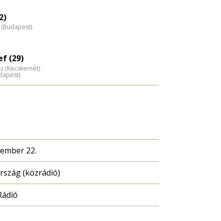
eloszlás
nagyítása
2)
 (Budapest)
ef (29)
áz (Kecskemét)
dapest)
cember 22.
szág (közrádió)
Rádió