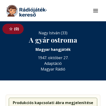
Tovább a navigációhoz
Tovább a tartalomhoz
Menü
0
Nagy István (33)
A gyár ostroma
Magyar hangjáték
1947. október 27.
Adaptáció
Magyar Rádió
Produkciós kapcsolati ábra megjelenítése