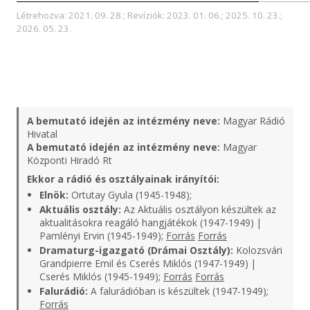
Létrehozva: 2021. 09. 28.; Revíziók: 2023. 01. 06.; 2025. 10. 23.;
2026. 05. 23.
A bemutató idején az intézmény neve:
Magyar Rádió
Hivatal
A bemutató idején az intézmény neve:
Magyar
Központi Hiradó Rt
Ekkor a rádió és osztályainak irányítói:
Elnök:
Ortutay Gyula (1945-1948);
Aktuális osztály:
Az Aktuális osztályon készültek az
aktualitásokra reagáló hangjátékok (1947-1949) |
Pamlényi Ervin (1945-1949);
Forrás
Forrás
Dramaturg-igazgató (Drámai Osztály):
Kolozsvári
Grandpierre Emil és Cserés Miklós (1947-1949) |
Cserés Miklós (1945-1949);
Forrás
Forrás
Falurádió:
A falurádióban is készültek (1947-1949);
Forrás