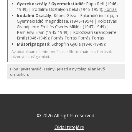
Gyerekosztály / Gyermekstúdió:
Pápa Relli (1946-
1949) | Irodalmi Osztályon belül (1946-1954);
Forrás
Irodalmi Osztály:
Képes Géza - Falurádió indítója, a
Gyermekrádió megindítása. (1946-1954) | Kolozsvári
Grandpierre Emil és Cserés Miklós (1947-1949) |
Pamlényi Ervin (1945-1949) | Kolozsvári Grandpierre
Emil (1946-1949);
Forrás
Forrás
Forrás
Forrás
Műsorigazgató:
Schöpflin Gyula (1946-1949);
Az adatokban ellentmondások előfordulhatnak a források
bizonytalansága miatt.
Hiba? Javítanivaló? Hiány? Jelezd a nyitólap alján levő
címünkön.
© 2026 All rights reserved.
Oldal tetejére