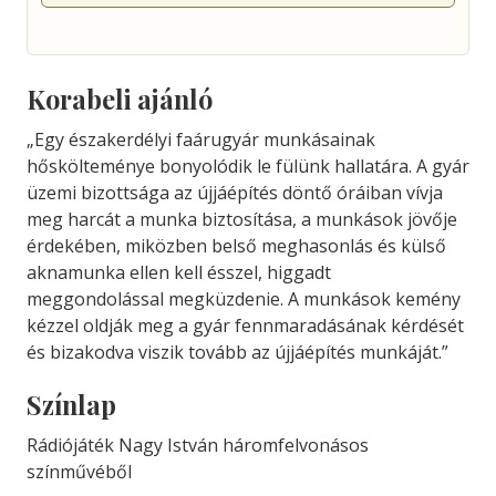
Korabeli ajánló
„Egy északerdélyi faárugyár munkásainak
hőskölteménye bonyolódik le fülünk hallatára. A gyár
üzemi bizottsága az újjáépítés döntő óráiban vívja
meg harcát a munka biztosítása, a munkások jövője
érdekében, miközben belső meghasonlás és külső
aknamunka ellen kell ésszel, higgadt
meggondolással megküzdenie. A munkások kemény
kézzel oldják meg a gyár fennmaradásának kérdését
és bizakodva viszik tovább az újjáépítés munkáját.”
Színlap
Rádiójáték Nagy István háromfelvonásos
színművéből