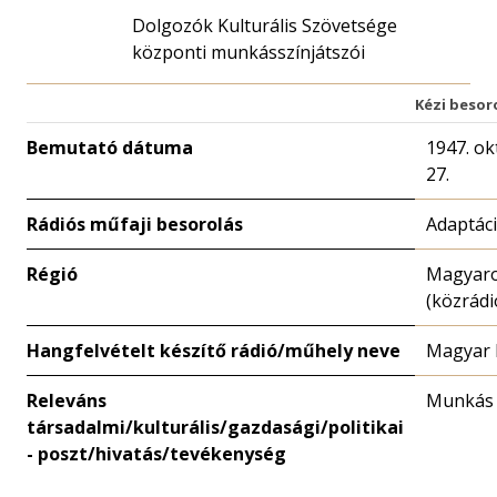
Dolgozók Kulturális Szövetsége
központi munkásszínjátszói
Kézi besor
Bemutató dátuma
1947. ok
27.
Rádiós műfaji besorolás
Adaptác
Régió
Magyar
(közrádi
Hangfelvételt készítő rádió/műhely neve
Magyar 
Releváns
Munkás
társadalmi/kulturális/gazdasági/politikai
- poszt/hivatás/tevékenység