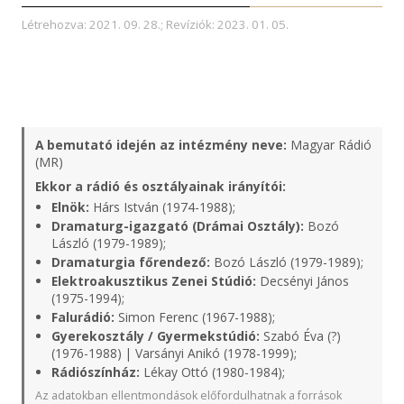
Létrehozva: 2021. 09. 28.; Revíziók: 2023. 01. 05.
A bemutató idején az intézmény neve:
Magyar Rádió
(MR)
Ekkor a rádió és osztályainak irányítói:
Elnök:
Hárs István (1974-1988);
Dramaturg-igazgató (Drámai Osztály):
Bozó
László (1979-1989);
Dramaturgia főrendező:
Bozó László (1979-1989);
Elektroakusztikus Zenei Stúdió:
Decsényi János
(1975-1994);
Falurádió:
Simon Ferenc (1967-1988);
Gyerekosztály / Gyermekstúdió:
Szabó Éva (?)
(1976-1988) | Varsányi Anikó (1978-1999);
Rádiószínház:
Lékay Ottó (1980-1984);
Az adatokban ellentmondások előfordulhatnak a források