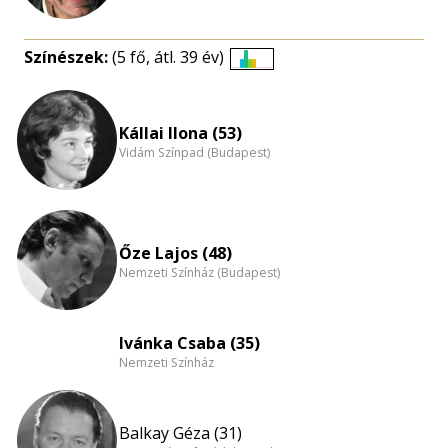
Színészek:
(5 fő, átl. 39 év)
Életkori
eloszlás
nagyítása
Kállai Ilona (53)
Vidám Színpad (Budapest)
Őze Lajos (48)
Nemzeti Színház (Budapest)
Ivánka Csaba (35)
Nemzeti Színház
Balkay Géza (31)