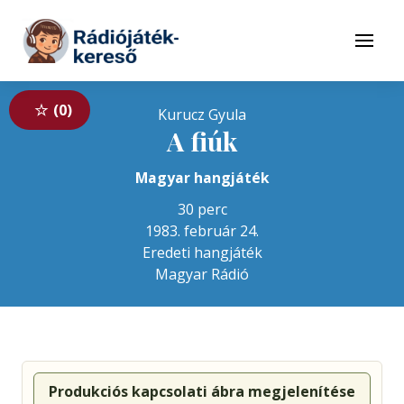
Tovább a navigációhoz
Tovább a tartalomhoz
Menü
0
Kurucz Gyula
A fiúk
Magyar hangjáték
30 perc
1983. február 24.
Eredeti hangjáték
Magyar Rádió
Produkciós kapcsolati ábra megjelenítése