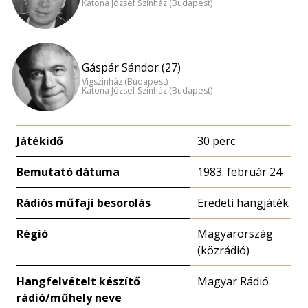
Katona József Színház (Budapest)
Gáspár Sándor (27)
Vígszínház (Budapest)
Katona József Színház (Budapest)
Játékidő
30 perc
Bemutató dátuma
1983. február 24.
Rádiós műfaji besorolás
Eredeti hangjáték
Régió
Magyarország
(közrádió)
Hangfelvételt készítő
Magyar Rádió
rádió/műhely neve