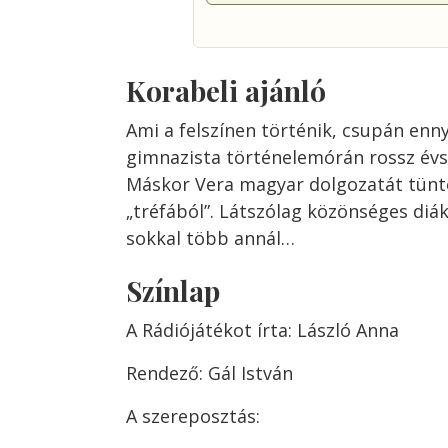
Korabeli ajánló
Ami a felszínen történik, csupán ennyi
gimnazista történelemórán rossz év
Máskor Vera magyar dolgozatát tünte
„tréfából”. Látszólag közönséges diák
sokkal több annál…
Színlap
A Rádiójátékot írta: László Anna
Rendező: Gál István
A szereposztás: