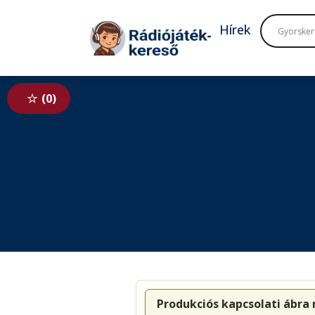
Tovább a navigációhoz
Tovább a tartalomhoz
Hírek
0
Produkciós kapcsolati ábra