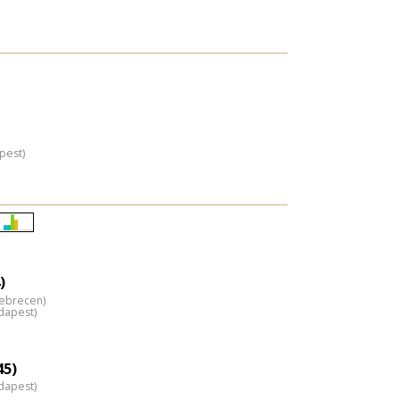
pest)
Életkori
eloszlás
nagyítása
)
Debrecen)
dapest)
45)
dapest)