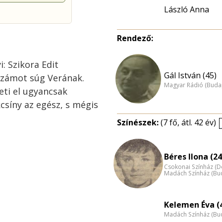
László Anna
Rendező:
: Szikora Edit
Gál István (45)
számot súg Verának.
Magyar Rádió (Buda
ti el ugyancsak
csíny az egész, s mégis
Színészek:
(7 fő, átl. 42 év)
Béres Ilona (24
Csokonai Színház (
Madách Színház (Bu
Kelemen Éva (
Madách Színház (Bu