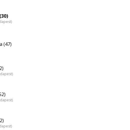
(30)
dapest)
a (47)
2)
udapest)
52)
udapest)
2)
dapest)