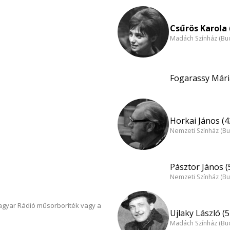
Csűrös Karola 
Madách Színház (Bu
Fogarassy Mári
Horkai János (4
Nemzeti Színház (B
Pásztor János (
Nemzeti Színház (B
Magyar Rádió műsorboríték vagy a
Ujlaky László (5
Madách Színház (Bu