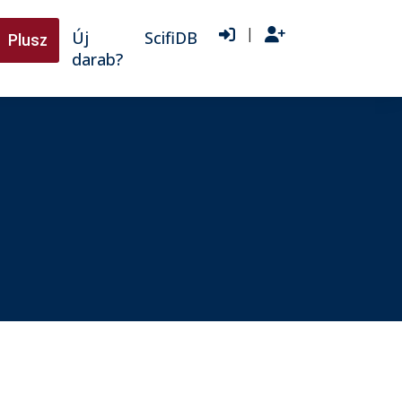
|
Új
ScifiDB
Plusz
darab?