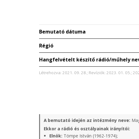
Bemutató dátuma
Régió
Hangfelvételt készítő rádió/műhely ne
Létrehozva: 2021. 09. 28.; Revíziók: 2023. 01. 05.; 20
A bemutató idején az intézmény neve:
Mag
Ekkor a rádió és osztályainak irányítói:
Elnök:
Tömpe István (1962-1974);