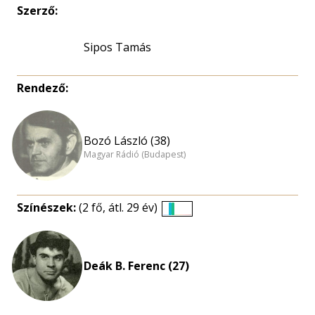
Szerző:
Sipos Tamás
Rendező:
Bozó László (38)
Magyar Rádió (Budapest)
Színészek:
(2 fő, átl. 29 év)
Életkori
eloszlás
nagyítása
Deák B. Ferenc (27)