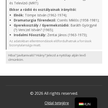
és Televízió (MRT)
Ekkor a rádió és osztályainak irányítói:
Elnök:
Tömpe István (1962-1974);
Dramaturgia főrendező:
Cserés Miklós (1958-1981);
Gyerekosztály / Gyermekstúdió:
Baráth Györgyné
(?) Venczel István? (1965);
Irodalmi Főosztály:
Zentai János (1963-1973);
Az adatokban ellentmondások előfordulhatnak a források
bizonytalansága miatt.
Hiba? Javítanivaló? Hiány? Jelezd a nyitólap alján levő
címünkön.
© 2026 All rights reserved.
Oldal tetejére
HUN