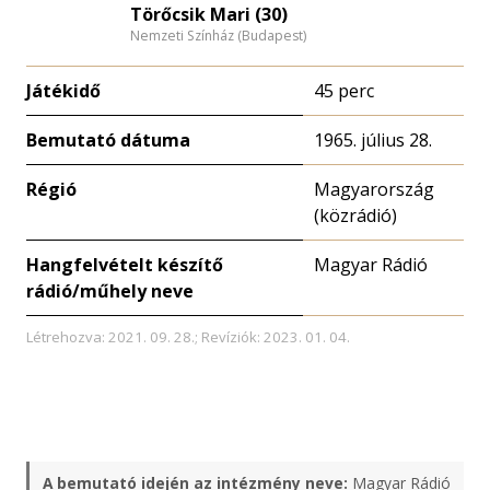
Törőcsik Mari (30)
Nemzeti Színház (Budapest)
Játékidő
45 perc
Bemutató dátuma
1965. július 28.
Régió
Magyarország
(közrádió)
Hangfelvételt készítő
Magyar Rádió
rádió/műhely neve
Létrehozva: 2021. 09. 28.; Revíziók: 2023. 01. 04.
A bemutató idején az intézmény neve:
Magyar Rádió