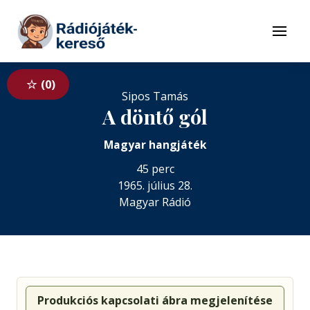
Tovább a navigációhoz
Tovább a tartalomhoz
Menü
0
Sipos Tamás
A döntő gól
Magyar hangjáték
45 perc
1965. július 28.
Magyar Rádió
Produkciós kapcsolati ábra megjelenítése