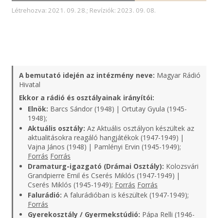
Létrehozva: 2021. 09. 28.; Revíziók: 2023. 09. 08.
A bemutató idején az intézmény neve:
Magyar Rádió
Hivatal
Ekkor a rádió és osztályainak irányítói:
Elnök:
Barcs Sándor (1948) | Ortutay Gyula (1945-
1948);
Aktuális osztály:
Az Aktuális osztályon készültek az
aktualitásokra reagáló hangjátékok (1947-1949) |
Vajna János (1948) | Pamlényi Ervin (1945-1949);
Forrás
Forrás
Dramaturg-igazgató (Drámai Osztály):
Kolozsvári
Grandpierre Emil és Cserés Miklós (1947-1949) |
Cserés Miklós (1945-1949);
Forrás
Forrás
Falurádió:
A falurádióban is készültek (1947-1949);
Forrás
Gyerekosztály / Gyermekstúdió:
Pápa Relli (1946-