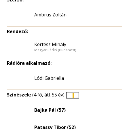
Ambrus Zoltán
Rendező:
Kertész Mihály
Magyar Rádió (Budapest)
Rádióra alkalmazó:
Lódi Gabriella
Színészek:
(4 fő, átl. 55 év)
Életkori
eloszlás
Bajka Pál (57)
nagyítása
Patassy Tibor (52)