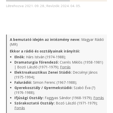
Létrehozva: 2021. 09. 28.; Revíziók: 2024. 04. 05.
A bemutató idején az intézmény neve:
Magyar Rádió
(MR)
Ekkor a rádió és osztályainak irányítói:
Elnök:
Hárs István (1974-1988);
Dramaturgia főrendező:
Cserés Miklós (1958-1981)
| Bozó László (1971-1979);
Forrás
Elektroakusztikus Zenei Stúdió:
Decsényi János
(1975-1994);
Falurádió:
Simon Ferenc (1967-1988);
Gyerekosztály / Gyermekstúdió:
Szabó Éva (?)
(1976-1988);
Ifjúsági Osztály:
Faggyas Sándor (1968-1979);
Forrás
Szórakoztató Osztály:
Bozó László (1971-1979);
Forrás