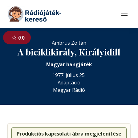
Tovább a navigációhoz
Tovább a tartalomhoz
Menü
0
Ambrus Zoltán
A biciklikirály, Királyidill
Magyar hangjáték
1977. július 25.
Adaptáció
Magyar Rádió
Produkciós kapcsolati ábra megjelenítése