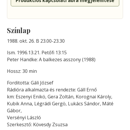
Produkciós kapcsolati ábra megjelenítése
Színlap
1988. okt. 26. B 23.00-23.30
Ism. 1996.13.21. Petőfi 13:15
Peter Handke: A balkezes asszony (1988)
Hossz: 30 min
Forditotta: Gáli József
Rádióra alkalmazta és rendezte: Gáll Ernő
km: Eszenyi Enikö, Gera Zoltán, Korognai Károly,
Kubik Anna, Légrádi Gergö, Lukács Sándor, Máté
Gábor,
Versényi László
Szerkesztő: Kövesdy Zsuzsa