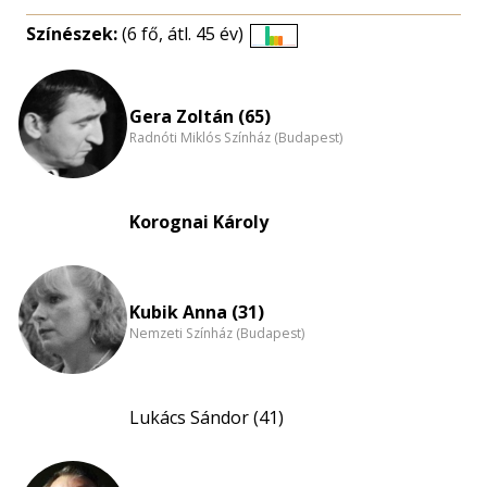
Színészek:
(6 fő, átl. 45 év)
Életkori
eloszlás
nagyítása
Gera Zoltán (65)
Radnóti Miklós Színház (Budapest)
Korognai Károly
Kubik Anna (31)
Nemzeti Színház (Budapest)
Lukács Sándor (41)