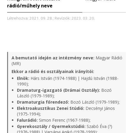
rádió/műhely neve
Létrehozva: 2021. 09. 28.; Revíziók: 2023. 03. 20.
A bemutató idején az intézmény neve:
Magyar Rádió
(MR)
Ekkor a rádió és osztályainak irányítói:
Elnök:
Hárs István (1974-1988) | Hajdú István (1988-
1990);
Dramaturg-igazgató (Drámai Osztály):
Bozó
László (1979-1989);
Dramaturgia főrendező:
Bozó László (1979-1989);
Elektroakusztikus Zenei Stúdió:
Decsényi János
(1975-1994);
Falurádió:
Simon Ferenc (1967-1988);
Gyerekosztály / Gyermekstúdió:
Szabó Éva (?)
(1976-1988) | Varsányi Anikó (1978-1999);