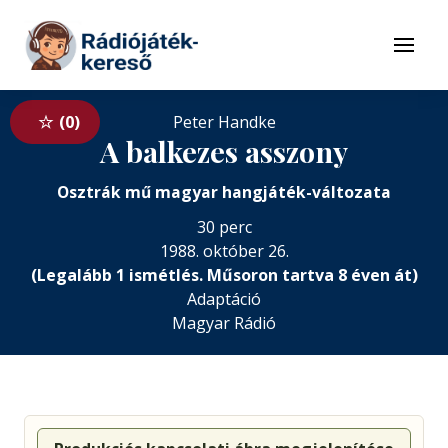
Tovább a navigációhoz
Tovább a tartalomhoz
Menü
0
Peter Handke
A balkezes asszony
Osztrák mű magyar hangjáték-változata
30 perc
1988. október 26.
(Legalább 1 ismétlés. Műsoron tartva 8 éven át)
Adaptáció
Magyar Rádió