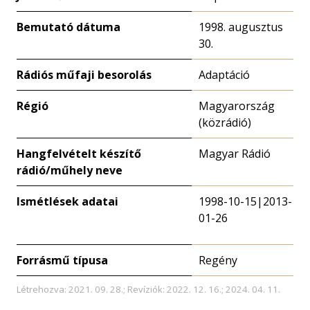
Bemutató dátuma
1998. augusztus
30.
Rádiós műfaji besorolás
Adaptáció
Régió
Magyarország
(közrádió)
Hangfelvételt készítő
Magyar Rádió
rádió/műhely neve
Ismétlések adatai
1998-10-15|2013-
01-26
Forrásmű típusa
Regény
Létrehozva: 2021. 09. 28.; Revíziók: 2022. 12. 16.; 2024. 04. 11.