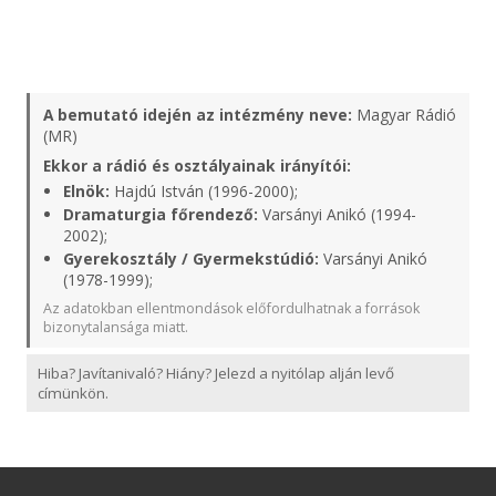
A bemutató idején az intézmény neve:
Magyar Rádió
(MR)
Ekkor a rádió és osztályainak irányítói:
Elnök:
Hajdú István (1996-2000);
Dramaturgia főrendező:
Varsányi Anikó (1994-
2002);
Gyerekosztály / Gyermekstúdió:
Varsányi Anikó
(1978-1999);
Az adatokban ellentmondások előfordulhatnak a források
bizonytalansága miatt.
Hiba? Javítanivaló? Hiány? Jelezd a nyitólap alján levő
címünkön.