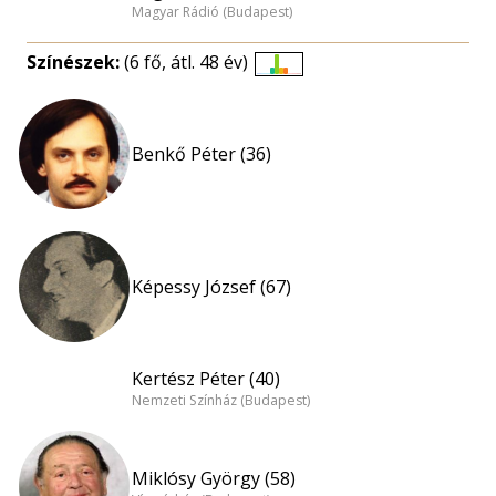
Magyar Rádió (Budapest)
Színészek:
(6 fő, átl. 48 év)
Életkori
eloszlás
nagyítása
Benkő Péter (36)
Képessy József (67)
Kertész Péter (40)
Nemzeti Színház (Budapest)
Miklósy György (58)