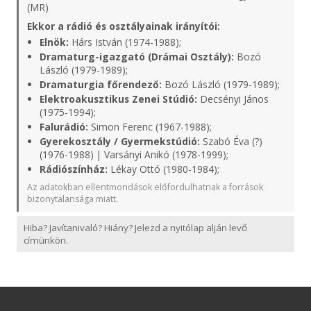
(MR)
Ekkor a rádió és osztályainak irányítói:
Elnök:
Hárs István (1974-1988);
Dramaturg-igazgató (Drámai Osztály):
Bozó
László (1979-1989);
Dramaturgia főrendező:
Bozó László (1979-1989);
Elektroakusztikus Zenei Stúdió:
Decsényi János
(1975-1994);
Falurádió:
Simon Ferenc (1967-1988);
Gyerekosztály / Gyermekstúdió:
Szabó Éva (?)
(1976-1988) | Varsányi Anikó (1978-1999);
Rádiószínház:
Lékay Ottó (1980-1984);
Az adatokban ellentmondások előfordulhatnak a források
bizonytalansága miatt.
Hiba? Javítanivaló? Hiány? Jelezd a nyitólap alján levő
címünkön.