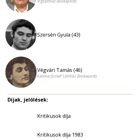
Vígszínház (Budapest)
Szersén Gyula (43)
Végvári Tamás (46)
Katona József Színház (Budapest)
Díjak, jelölések:
Kritikusok díja
Kritikusok díja 1983