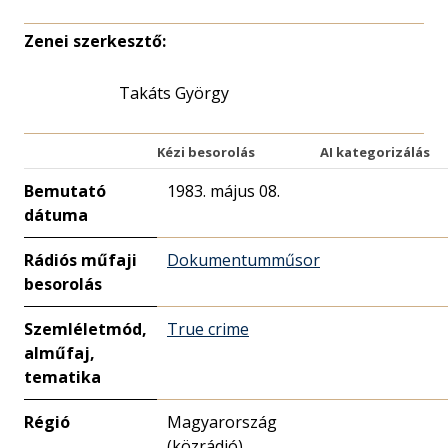
Zenei szerkesztő:
Takáts György
Kézi besorolás
AI kategorizálás
Bemutató
1983. május 08.
dátuma
Rádiós műfaji
Dokumentumműsor
besorolás
Szemléletmód,
True crime
alműfaj,
tematika
Régió
Magyarország
(közrádió)