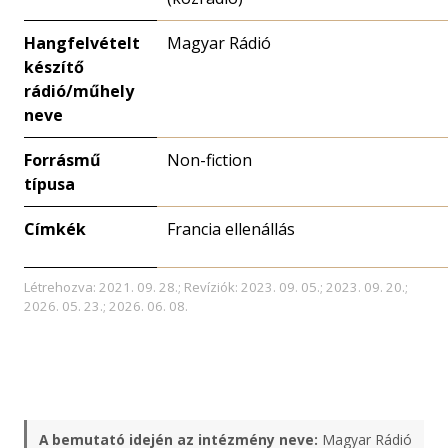
Hangfelvételt
Magyar Rádió
készítő
rádió/műhely
neve
Forrásmű
Non-fiction
típusa
Címkék
Francia ellenállás
Létrehozva: 2021. 09. 28.; Revíziók: 2023. 09. 05.; 2023. 09. 20.;
2026. 05. 23.; 2026. 06. 08.
A bemutató idején az intézmény neve:
Magyar Rádió