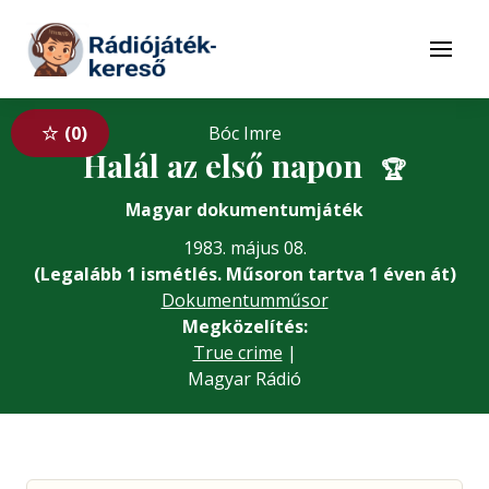
Tovább a navigációhoz
Tovább a tartalomhoz
Menü
0
Bóc Imre
Halál az első napon
🏆
Magyar dokumentumjáték
1983. május 08.
(Legalább 1 ismétlés. Műsoron tartva 1 éven át)
Dokumentumműsor
Megközelítés:
True crime
|
Magyar Rádió