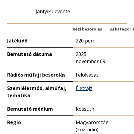
Jantyik Levente
Kézi besorolás
AI kategori
Játékidő
220 perc
Bemutató dátuma
2025.
november 09.
Rádiós műfaji besorolás
Felolvasás
Szemléletmód, alműfaj,
Életrajz
tematika
Bemutató médium
Kossuth
Régió
Magyarország
(közrádió)