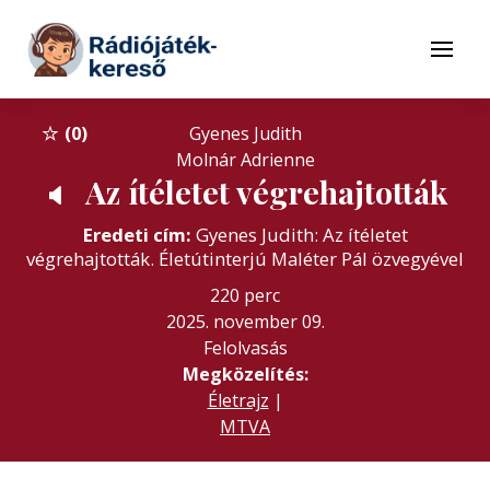
Tovább a navigációhoz
Tovább a tartalomhoz
Menü
0
Gyenes Judith
Molnár Adrienne
Az ítéletet végrehajtották
🔈
Eredeti cím:
Gyenes Judith: Az ítéletet
végrehajtották. Életútinterjú Maléter Pál özvegyével
220 perc
2025. november 09.
Felolvasás
Megközelítés:
Életrajz
|
MTVA