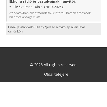
Ekkor a rádió és osztályainak irányítói:
Elnök:
Papp Dániel (2019-2025);
Az adatokban ellentmondások előfordulhatnak a források
bizonytalansága miatt.
Hiba? Javítanivaló? Hiány? Jelezd a nyitólap alján levő
címünkön.
© 2026 All rights reserved.
Oldal tetejére