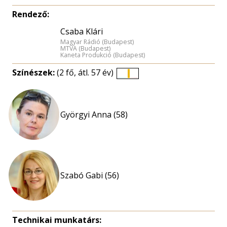
Rendező:
Csaba Klári
Magyar Rádió (Budapest)
MTVA (Budapest)
Kaneta Produkció (Budapest)
Színészek:
(2 fő, átl. 57 év)
Életkori
eloszlás
nagyítása
Györgyi Anna (58)
Szabó Gabi (56)
Technikai munkatárs: