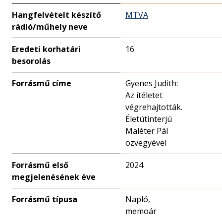
Hangfelvételt készítő
MTVA
rádió/műhely neve
Eredeti korhatári
16
besorolás
Forrásmű címe
Gyenes Judith:
Az ítéletet
végrehajtották.
Életútinterjú
Maléter Pál
özvegyével
Forrásmű első
2024
megjelenésének éve
Forrásmű típusa
Napló,
memoár