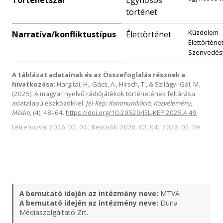
Történetszál
Egyhősös
történet
Küzdelem
Narratíva/konfliktustípus
Élettörténet
Élettörténe
Szenvedést
A táblázat adatainak és az Összefoglalás résznek a
hivatkozása:
Hargitai, H., Gács, A., Hirsch, T., & Szilágyi-Gál, M.
(2025). A magyar nyelvű rádiójátékok történetének feltárása
adatalapú eszközökkel.
Jel-Kép: Kommunikáció, Közvélemény,
Média
, (4), 48–64.
https://doi.org/10.20520/JEL-KEP.2025.4.49
Létrehozva: 2026. 02. 04.; Revíziók: 2026. 02. 04.; 2026. 02. 09.
A bemutató idején az intézmény neve:
MTVA
A bemutató idején az intézmény neve:
Duna
Médiaszolgáltató Zrt.