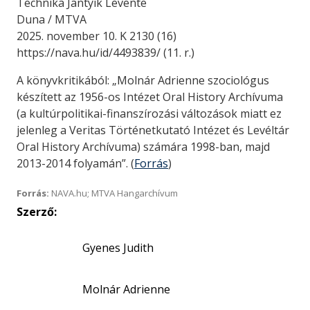
Technika Jantyik Levente
Duna / MTVA
2025. november 10. K 2130 (16)
https://nava.hu/id/4493839/ (11. r.)
A könyvkritikából: „Molnár Adrienne szociológus
készített az 1956-os Intézet Oral History Archívuma
(a kultúrpolitikai-finanszírozási változások miatt ez
jelenleg a Veritas Történetkutató Intézet és Levéltár
Oral History Archívuma) számára 1998-ban, majd
2013-2014 folyamán”. (
Forrás
)
Forrás:
NAVA.hu; MTVA Hangarchívum
Szerző:
Gyenes Judith
Molnár Adrienne