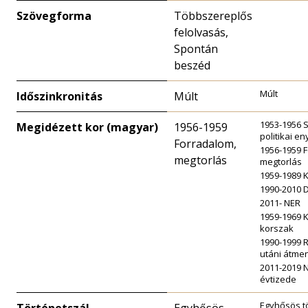
Szövegforma
Többszereplős
felolvasás,
Spontán
beszéd
Múlt
Időszinkronitás
Múlt
1953-1956 S
Megidézett kor (magyar)
1956-1959
politikai en
Forradalom,
1956-1959 
megtorlás
megtorlás
1959-1989 
1990-2010 
2011- NER
1959-1969 K
korszak
1990-1999 
utáni átme
2011-2019 
évtizede
Egyhősös t