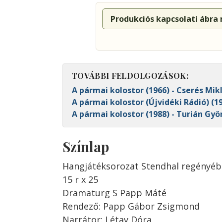
Produkciós kapcsolati ábra
TOVÁBBI FELDOLGOZÁSOK:
A pármai kolostor (1966) - Cserés Mikl
A pármai kolostor (Újvidéki Rádió) (19
A pármai kolostor (1988) - Turián Gyö
Színlap
Hangjátéksorozat Stendhal regényéb
15 r x 25
Dramaturg S Papp Máté
Rendező: Papp Gábor Zsigmond
Narrátor: Létay Dóra