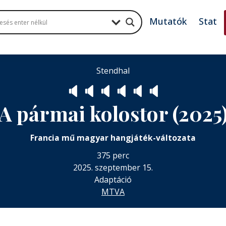
Mutatók
Stat
Stendhal
🔈
🔈
🔈
🔈
🔈
🔈
A pármai kolostor (2025
Francia mű magyar hangjáték-változata
375 perc
2025. szeptember 15.
Adaptáció
MTVA