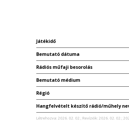
Játékidő
Bemutató dátuma
Rádiós műfaji besorolás
Bemutató médium
Régió
Hangfelvételt készítő rádió/műhely ne
Létrehozva: 2026. 02. 02.; Revíziók: 2026. 02. 02.; 20