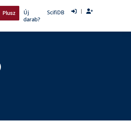
|
Új
ScifiDB
Plusz
darab?
)