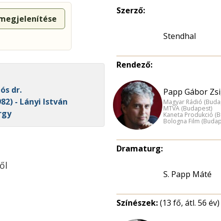
Szerző:
 megjelenítése
Stendhal
Rendező:
ós dr.
Papp Gábor Zs
82) - Lányi István
Magyar Rádió (Buda
MTVA (Budapest)
rgy
Kaneta Produkció (
Bologna Film (Budap
Dramaturg:
ől
S. Papp Máté
Színészek:
(13 fő, átl. 56 év)