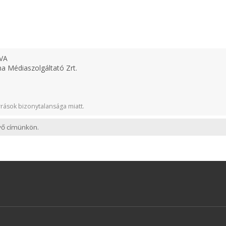
VA
 Médiaszolgáltató Zrt.
rások bizonytalansága miatt.
evő címünkön.