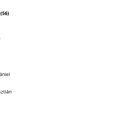
eloszlás
nagyítása
(56)
r
ániel
sztián