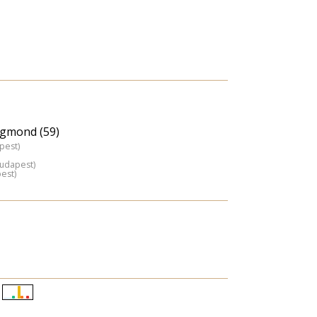
igmond (59)
pest)
Budapest)
est)
Életkori