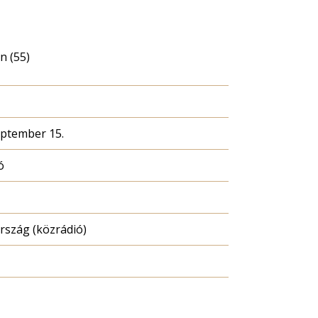
n (55)
eptember 15.
ó
szág (közrádió)