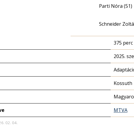
Parti Nóra (51)
Schneider Zoltá
375 perc
2025. sz
Adaptáci
Kossuth
Magyaror
ve
MTVA
26. 02. 04.