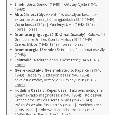
Elnök:
Barcs Sándor (1948) | Ortutay Gyula (1945-
1948);
Aktuális osztály:
Az Aktuális osztályon készültek az
aktualitásokra reagáló hangjátékok (1947-1949) |
Vajna János (1948) | Pamlényi Ervin (1945-1949);
Forrás
Forrás
Dramaturg-igazgató (Drámai Osztály):
Kolozsvári
Grandpierre Emil és Cserés Miklós (1947-1949) |
Cserés Miklós (1945-1949);
Forrás
Forrás
Dramaturgia főrendező:
Irodalmi és drámai osztály
(1948);
Falurádió:
A falurádióban is készültek (1947-1949);
Forrás
Gyerekosztály / Gyermekstúdió:
Pápa Relli (1946-
1949) | Irodalmi Osztályon belül (1946-1954) |
nevelési osztályt, vezetője : PumlényiErvin (1948);
Forrás
Irodalmi Osztály:
Képes Géza - Falurádió indítója, a
Gyermekrádió megindítása. (1946-1954) | Kolozsvári
Grandpierre Emil és Cserés Miklós (1947-1949) |
Prózai és az Aktuális Osztály (1948) | Pamlényi Ervin
(1945-1949) | Kolozsvári Grandpierre Emil (1946-
1949);
Forrás
Forrás
Forrás
Forrás