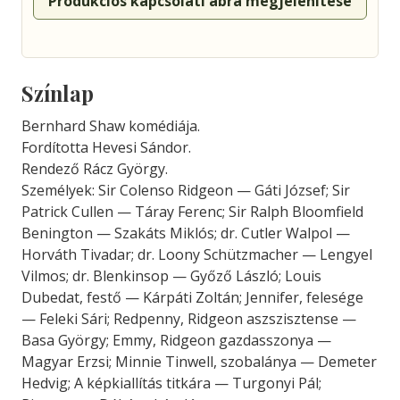
Produkciós kapcsolati ábra megjelenítése
Színlap
Bernhard Shaw komédiája.
Fordította Hevesi Sándor.
Rendező Rácz György.
Személyek: Sir Colenso Ridgeon — Gáti József; Sir
Patrick Cullen — Táray Ferenc; Sir Ralph Bloomfield
Benington — Szakáts Miklós; dr. Cutler Walpol —
Horváth Tivadar; dr. Loony Schütz­macher — Lengyel
Vilmos; dr. Blenkinsop — Győző László; Louis
Dubedat, festő — Kárpáti Zoltán; Jennifer, felesége
— Feleki Sári; Redpenny, Ridgeon asz­szisztense —
Basa György; Emmy, Ridgeon gazdasszonya —
Magyar Erzsi; Minnie Tinwell, szoba­lánya — Demeter
Hedvig; A képkiallítás titkára — Turgonyi Pál;