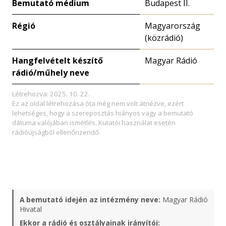
Bemutató médium
Budapest II.
Régió
Magyarország
(közrádió)
Hangfelvételt készítő
Magyar Rádió
rádió/műhely neve
Létrehozva: 2025. 10. 22.
Ez az oldal létrehozása óta még nem volt átnézve, ezért
lehetséges, hogy a szereposztás hiányos vagy a bemutató
dátuma valójában ismétlés. Kutatói használat esetén
rádióújságból ellenőrizendő.
A bemutató idején az intézmény neve:
Magyar Rádió
Hivatal
Ekkor a rádió és osztályainak irányítói: