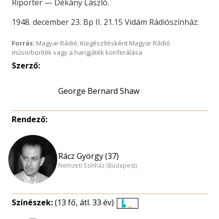
Riporter — Dékány László.
1948. december 23. Bp II. 21.15 Vidám Rádiószínház:
Forrás:
Magyar Rádió; Kiegészítésként Magyar Rádió
műsorboríték vagy a hangjáték konferálása
Szerző:
George Bernard Shaw
Rendező:
Rácz György (37)
Nemzeti Színház (Budapest)
Színészek:
(13 fő, átl. 33 év)
Életkori