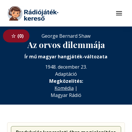
Tovább a navigációhoz
Tovább a tartalomhoz
Menü
0
George Bernard Shaw
Az orvos dilemmája
Ír mű magyar hangjáték-változata
1948. december 23.
Adaptáció
Megközelítés:
Komédia
|
Magyar Rádió